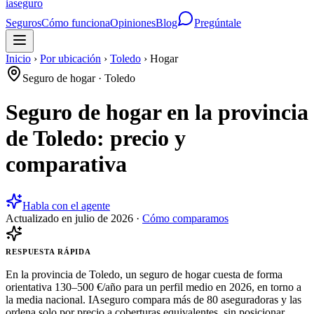
ia
seguro
Seguros
Cómo funciona
Opiniones
Blog
Pregúntale
Inicio
›
Por ubicación
›
Toledo
›
Hogar
Seguro de hogar
·
Toledo
Seguro de hogar en la provincia
de Toledo: precio y
comparativa
Habla con el agente
Actualizado en
julio de 2026
·
Cómo comparamos
RESPUESTA RÁPIDA
En la provincia de Toledo, un seguro de hogar cuesta de forma
orientativa 130–500 €/año para un perfil medio en 2026, en torno a
la media nacional. IAseguro compara más de 80 aseguradoras y las
ordena solo por precio a coberturas equivalentes, sin posicionar