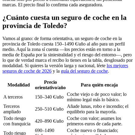
marcas. El precio final lo confirma cada aseguradora.
¿Cuánto cuesta un seguro de coche en la
provincia de Toledo?
Vamos al grano: de forma orientativa, un seguro de coche en la
provincia de Toledo cuesta 150–1490 €/año al año para un perfil
medio. Aquí la zona sí cuenta —los precios están en torno a la
media de España por la siniestralidad y el riesgo del entorno—, pero
lo que de verdad marca el recibo lo tienes en la tabla, desglosado por
modalidad. Si quieres la versión larga y nacional, léete
los mejores
seguros de coche de 2026
y la
guía del seguro de coche
.
Precio
Modalidad
Para quién encaja
orientativo/año
Coche viejo o de poco valor; lo
A terceros
150–340 €/año
mínimo legal más lo básico.
Terceros
Añade lunas, robo e incendio; el
250–510 €/año
ampliado
equilibrio para la mayoría.
Todo riesgo
Coche con valor; asumes los
420–890 €/año
con franquicia
primeros euros de cada parte.
690–1490
Coche nuevo o financiado;
Todo riesgo