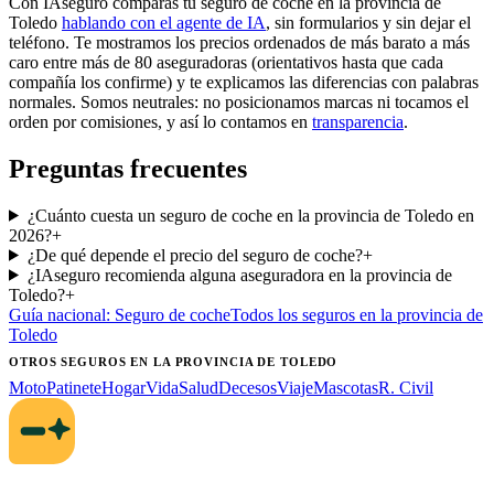
Con IAseguro comparas tu seguro de coche en la provincia de
Toledo
hablando con el agente de IA
, sin formularios y sin dejar el
teléfono. Te mostramos los precios ordenados de más barato a más
caro entre más de 80 aseguradoras (orientativos hasta que cada
compañía los confirme) y te explicamos las diferencias con palabras
normales. Somos neutrales: no posicionamos marcas ni tocamos el
orden por comisiones, y así lo contamos en
transparencia
.
Preguntas frecuentes
¿Cuánto cuesta un seguro de coche en la provincia de Toledo en
2026?
+
¿De qué depende el precio del seguro de coche?
+
¿IAseguro recomienda alguna aseguradora en la provincia de
Toledo?
+
Guía nacional:
Seguro de coche
Todos los seguros
en la provincia de
Toledo
OTROS SEGUROS
EN LA PROVINCIA DE TOLEDO
Moto
Patinete
Hogar
Vida
Salud
Decesos
Viaje
Mascotas
R. Civil