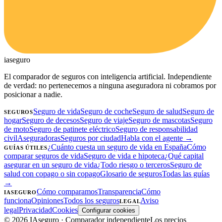
ia
seguro
El comparador de seguros con inteligencia artificial. Independiente
de verdad: no pertenecemos a ninguna aseguradora ni cobramos por
posicionar a nadie.
Seguro de vida
Seguro de coche
Seguro de salud
Seguro de
SEGUROS
hogar
Seguro de decesos
Seguro de viaje
Seguro de mascotas
Seguro
de moto
Seguro de patinete eléctrico
Seguro de responsabilidad
civil
Aseguradoras
Seguros por ciudad
Habla con el agente →
¿Cuánto cuesta un seguro de vida en España
Cómo
GUÍAS ÚTILES
comparar seguros de vida
Seguro de vida e hipoteca
¿Qué capital
asegurar en un seguro de vida
¿Todo riesgo o terceros
Seguro de
salud con copago o sin copago
Glosario de seguros
Todas las guías
→
Cómo comparamos
Transparencia
Cómo
IASEGURO
funciona
Opiniones
Todos los seguros
Aviso
LEGAL
legal
Privacidad
Cookies
Configurar cookies
©
2026
IAseguro
· Comparador independiente
Los precios