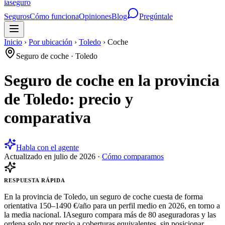
ia
seguro
Seguros
Cómo funciona
Opiniones
Blog
Pregúntale
Inicio
›
Por ubicación
›
Toledo
›
Coche
Seguro de coche
·
Toledo
Seguro de coche en la provincia
de Toledo: precio y
comparativa
Habla con el agente
Actualizado en
julio de 2026
·
Cómo comparamos
RESPUESTA RÁPIDA
En la provincia de Toledo, un seguro de coche cuesta de forma
orientativa 150–1490 €/año para un perfil medio en 2026, en torno a
la media nacional. IAseguro compara más de 80 aseguradoras y las
ordena solo por precio a coberturas equivalentes, sin posicionar