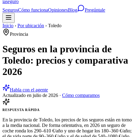
ia
seguro
Seguros
Cómo funciona
Opiniones
Blog
Pregúntale
Inicio
›
Por ubicación
›
Toledo
Provincia
Seguros en la provincia de
Toledo: precios y comparativa
2026
Habla con el agente
Actualizado en
julio de 2026
·
Cómo comparamos
RESPUESTA RÁPIDA
En la provincia de Toledo, los precios de los seguros están en torno
a la media nacional. De forma orientativa, en 2026 un seguro de
coche ronda los 290–610 €/año y uno de hogar los 180–360 €/año;
el de vida parte de 90–360 €/año y el de salud de 540–1080 €/año