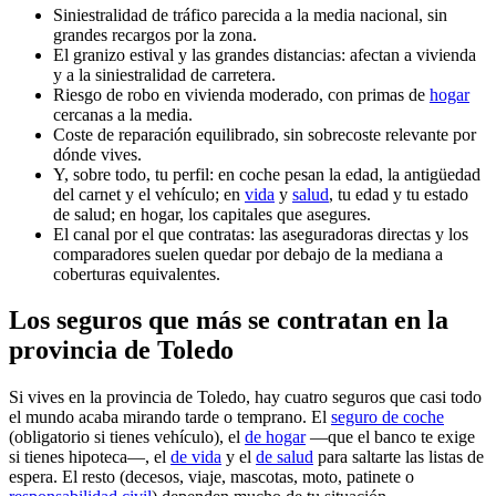
Siniestralidad de tráfico parecida a la media nacional, sin
grandes recargos por la zona.
El granizo estival y las grandes distancias: afectan a vivienda
y a la siniestralidad de carretera.
Riesgo de robo en vivienda moderado, con primas de
hogar
cercanas a la media.
Coste de reparación equilibrado, sin sobrecoste relevante por
dónde vives.
Y, sobre todo, tu perfil: en coche pesan la edad, la antigüedad
del carnet y el vehículo; en
vida
y
salud
, tu edad y tu estado
de salud; en hogar, los capitales que asegures.
El canal por el que contratas: las aseguradoras directas y los
comparadores suelen quedar por debajo de la mediana a
coberturas equivalentes.
Los seguros que más se contratan en la
provincia de Toledo
Si vives en la provincia de Toledo, hay cuatro seguros que casi todo
el mundo acaba mirando tarde o temprano. El
seguro de coche
(obligatorio si tienes vehículo), el
de hogar
—que el banco te exige
si tienes hipoteca—, el
de vida
y el
de salud
para saltarte las listas de
espera. El resto (decesos, viaje, mascotas, moto, patinete o