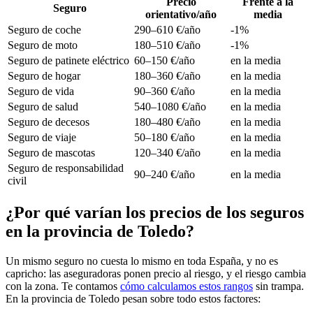
Precio
Frente a la
Seguro
orientativo/año
media
Seguro de coche
290–610 €/año
-1%
Seguro de moto
180–510 €/año
-1%
Seguro de patinete eléctrico
60–150 €/año
en la media
Seguro de hogar
180–360 €/año
en la media
Seguro de vida
90–360 €/año
en la media
Seguro de salud
540–1080 €/año
en la media
Seguro de decesos
180–480 €/año
en la media
Seguro de viaje
50–180 €/año
en la media
Seguro de mascotas
120–340 €/año
en la media
Seguro de responsabilidad
90–240 €/año
en la media
civil
¿Por qué varían los precios de los seguros
en la provincia de Toledo?
Un mismo seguro no cuesta lo mismo en toda España, y no es
capricho: las aseguradoras ponen precio al riesgo, y el riesgo cambia
con la zona. Te contamos
cómo calculamos estos rangos
sin trampa.
En la provincia de Toledo pesan sobre todo estos factores: