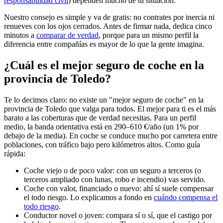
responsabilidad civil
) dependen mucho de tu situación.
Nuestro consejo es simple y va de gratis: no contrates por inercia ni
renueves con los ojos cerrados. Antes de firmar nada, dedica cinco
minutos a
comparar de verdad
, porque para un mismo perfil la
diferencia entre compañías es mayor de lo que la gente imagina.
¿Cuál es el mejor seguro de coche en la
provincia de Toledo?
Te lo decimos claro: no existe un "mejor seguro de coche" en la
provincia de Toledo que valga para todos. El mejor para ti es el más
barato a las coberturas que de verdad necesitas. Para un perfil
medio, la banda orientativa está en 290–610 €/año (un 1% por
debajo de la media). En coche se conduce mucho por carretera entre
poblaciones, con tráfico bajo pero kilómetros altos. Como guía
rápida:
Coche viejo o de poco valor: con un seguro a terceros (o
terceros ampliado con lunas, robo e incendio) vas servido.
Coche con valor, financiado o nuevo: ahí sí suele compensar
el todo riesgo. Lo explicamos a fondo en
cuándo compensa el
todo riesgo
.
Conductor novel o joven: compara sí o sí, que el castigo por