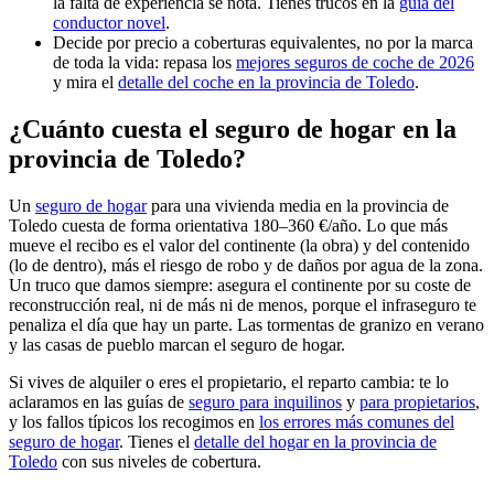
la falta de experiencia se nota. Tienes trucos en la
guía del
conductor novel
.
Decide por precio a coberturas equivalentes, no por la marca
de toda la vida: repasa los
mejores seguros de coche de 2026
y mira el
detalle del coche en la provincia de Toledo
.
¿Cuánto cuesta el seguro de hogar en la
provincia de Toledo?
Un
seguro de hogar
para una vivienda media en la provincia de
Toledo cuesta de forma orientativa 180–360 €/año. Lo que más
mueve el recibo es el valor del continente (la obra) y del contenido
(lo de dentro), más el riesgo de robo y de daños por agua de la zona.
Un truco que damos siempre: asegura el continente por su coste de
reconstrucción real, ni de más ni de menos, porque el infraseguro te
penaliza el día que hay un parte. Las tormentas de granizo en verano
y las casas de pueblo marcan el seguro de hogar.
Si vives de alquiler o eres el propietario, el reparto cambia: te lo
aclaramos en las guías de
seguro para inquilinos
y
para propietarios
,
y los fallos típicos los recogimos en
los errores más comunes del
seguro de hogar
. Tienes el
detalle del hogar en la provincia de
Toledo
con sus niveles de cobertura.