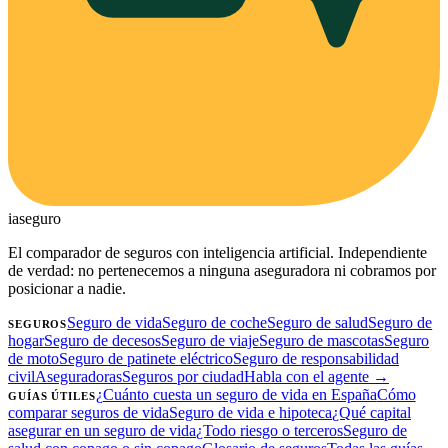
ia
seguro
El comparador de seguros con inteligencia artificial. Independiente
de verdad: no pertenecemos a ninguna aseguradora ni cobramos por
posicionar a nadie.
Seguro de vida
Seguro de coche
Seguro de salud
Seguro de
SEGUROS
hogar
Seguro de decesos
Seguro de viaje
Seguro de mascotas
Seguro
de moto
Seguro de patinete eléctrico
Seguro de responsabilidad
civil
Aseguradoras
Seguros por ciudad
Habla con el agente →
¿Cuánto cuesta un seguro de vida en España
Cómo
GUÍAS ÚTILES
comparar seguros de vida
Seguro de vida e hipoteca
¿Qué capital
asegurar en un seguro de vida
¿Todo riesgo o terceros
Seguro de