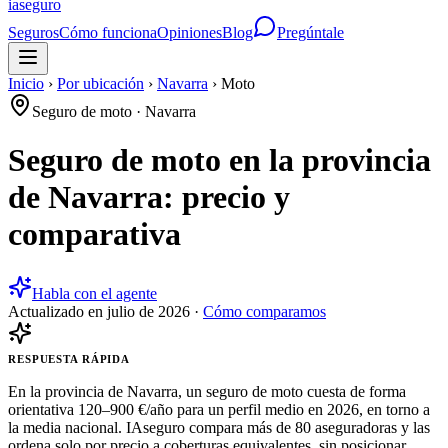
ia
seguro
Seguros
Cómo funciona
Opiniones
Blog
Pregúntale
Inicio
›
Por ubicación
›
Navarra
›
Moto
Seguro de moto
·
Navarra
Seguro de moto en la provincia
de Navarra: precio y
comparativa
Habla con el agente
Actualizado en
julio de 2026
·
Cómo comparamos
RESPUESTA RÁPIDA
En la provincia de Navarra, un seguro de moto cuesta de forma
orientativa 120–900 €/año para un perfil medio en 2026, en torno a
la media nacional. IAseguro compara más de 80 aseguradoras y las
ordena solo por precio a coberturas equivalentes, sin posicionar