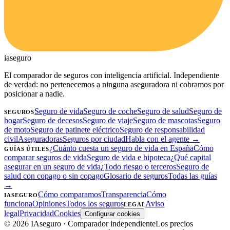
ia
seguro
El comparador de seguros con inteligencia artificial. Independiente
de verdad: no pertenecemos a ninguna aseguradora ni cobramos por
posicionar a nadie.
Seguro de vida
Seguro de coche
Seguro de salud
Seguro de
SEGUROS
hogar
Seguro de decesos
Seguro de viaje
Seguro de mascotas
Seguro
de moto
Seguro de patinete eléctrico
Seguro de responsabilidad
civil
Aseguradoras
Seguros por ciudad
Habla con el agente →
¿Cuánto cuesta un seguro de vida en España
Cómo
GUÍAS ÚTILES
comparar seguros de vida
Seguro de vida e hipoteca
¿Qué capital
asegurar en un seguro de vida
¿Todo riesgo o terceros
Seguro de
salud con copago o sin copago
Glosario de seguros
Todas las guías
→
Cómo comparamos
Transparencia
Cómo
IASEGURO
funciona
Opiniones
Todos los seguros
Aviso
LEGAL
legal
Privacidad
Cookies
Configurar cookies
©
2026
IAseguro
· Comparador independiente
Los precios