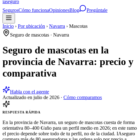
ia
seguro
Seguros
Cómo funciona
Opiniones
Blog
Pregúntale
Inicio
›
Por ubicación
›
Navarra
›
Mascotas
Seguro de mascotas
·
Navarra
Seguro de mascotas en la
provincia de Navarra: precio y
comparativa
Habla con el agente
Actualizado en
julio de 2026
·
Cómo comparamos
RESPUESTA RÁPIDA
En la provincia de Navarra, un seguro de mascotas cuesta de forma
orientativa 80–400 €/año para un perfil medio en 2026; en este ramo
el precio depende sobre todo de tu perfil, no de la ciudad. IAseguro
compara más de 80 aseguradoras y las ordena solo por precio a