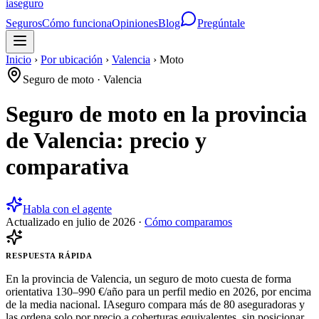
ia
seguro
Seguros
Cómo funciona
Opiniones
Blog
Pregúntale
Inicio
›
Por ubicación
›
Valencia
›
Moto
Seguro de moto
·
Valencia
Seguro de moto en la provincia
de Valencia: precio y
comparativa
Habla con el agente
Actualizado en
julio de 2026
·
Cómo comparamos
RESPUESTA RÁPIDA
En la provincia de Valencia, un seguro de moto cuesta de forma
orientativa 130–990 €/año para un perfil medio en 2026, por encima
de la media nacional. IAseguro compara más de 80 aseguradoras y
las ordena solo por precio a coberturas equivalentes, sin posicionar