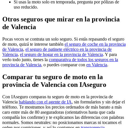
Si usas la moto solo en temporada, pregunta por pólizas de
uso reducido.
Otros seguros que mirar en la provincia
de Valencia
Pocas veces se contrata un solo seguro. Si estás repasando el seguro
de moto, quizá te interese también
el seguro de coche en la provincia
de Valencia
,
el seguro de patinete eléctrico en la provincia de
Valencia
,
el seguro de hogar en la provincia de Valencia
. Y para
verlo todo junto, tienes la
comparativa de todos los seguros en la
provincia de Valencia
, o puedes comparar con
en Valencia
.
Comparar tu seguro de moto en la
provincia de Valencia con IAseguro
Con IAseguro comparas tu seguro de moto en la provincia de
Valencia
hablando con el agente de IA
, sin formularios y sin dejar el
teléfono. Te mostramos los precios ordenados de más barato a más
caro entre más de 80 aseguradoras (orientativos hasta que cada
compañía los confirme) y te explicamos las diferencias con palabras
normales. Somos neutrales: no posicionamos marcas ni tocamos el
orden por comisiones, y así lo contamos en
transparencia
.