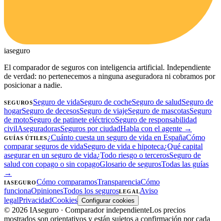
ia
seguro
El comparador de seguros con inteligencia artificial. Independiente
de verdad: no pertenecemos a ninguna aseguradora ni cobramos por
posicionar a nadie.
Seguro de vida
Seguro de coche
Seguro de salud
Seguro de
SEGUROS
hogar
Seguro de decesos
Seguro de viaje
Seguro de mascotas
Seguro
de moto
Seguro de patinete eléctrico
Seguro de responsabilidad
civil
Aseguradoras
Seguros por ciudad
Habla con el agente →
¿Cuánto cuesta un seguro de vida en España
Cómo
GUÍAS ÚTILES
comparar seguros de vida
Seguro de vida e hipoteca
¿Qué capital
asegurar en un seguro de vida
¿Todo riesgo o terceros
Seguro de
salud con copago o sin copago
Glosario de seguros
Todas las guías
→
Cómo comparamos
Transparencia
Cómo
IASEGURO
funciona
Opiniones
Todos los seguros
Aviso
LEGAL
legal
Privacidad
Cookies
Configurar cookies
©
2026
IAseguro
· Comparador independiente
Los precios
mostrados son orientativos y están sujetos a confirmación por cada