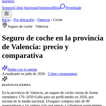
ia
seguro
Seguros
Cómo funciona
Opiniones
Blog
Pregúntale
Inicio
›
Por ubicación
›
Valencia
›
Coche
Seguro de coche
·
Valencia
Seguro de coche en la provincia
de Valencia: precio y
comparativa
Habla con el agente
Actualizado en
julio de 2026
·
Cómo comparamos
RESPUESTA RÁPIDA
En la provincia de Valencia, un seguro de coche cuesta de forma
orientativa 170–1650 €/año para un perfil medio en 2026, por
encima de la media nacional. IAseguro compara más de 80
aseguradoras y las ordena solo por precio a coberturas equivalentes,