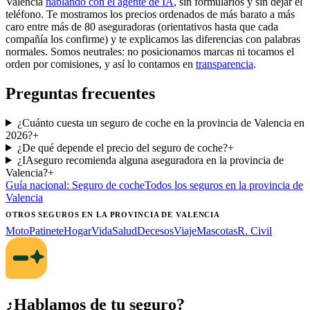
Valencia
hablando con el agente de IA
, sin formularios y sin dejar el
teléfono. Te mostramos los precios ordenados de más barato a más
caro entre más de 80 aseguradoras (orientativos hasta que cada
compañía los confirme) y te explicamos las diferencias con palabras
normales. Somos neutrales: no posicionamos marcas ni tocamos el
orden por comisiones, y así lo contamos en
transparencia
.
Preguntas frecuentes
¿Cuánto cuesta un seguro de coche en la provincia de Valencia en
2026?
+
¿De qué depende el precio del seguro de coche?
+
¿IAseguro recomienda alguna aseguradora en la provincia de
Valencia?
+
Guía nacional:
Seguro de coche
Todos los seguros
en la provincia de
Valencia
OTROS SEGUROS
EN LA PROVINCIA DE VALENCIA
Moto
Patinete
Hogar
Vida
Salud
Decesos
Viaje
Mascotas
R. Civil
¿Hablamos de tu seguro?