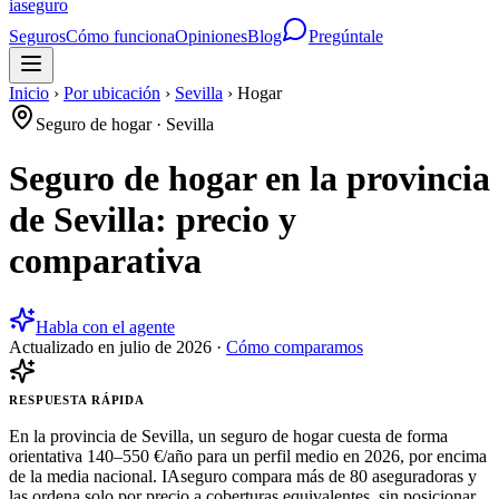
ia
seguro
Seguros
Cómo funciona
Opiniones
Blog
Pregúntale
Inicio
›
Por ubicación
›
Sevilla
›
Hogar
Seguro de hogar
·
Sevilla
Seguro de hogar en la provincia
de Sevilla: precio y
comparativa
Habla con el agente
Actualizado en
julio de 2026
·
Cómo comparamos
RESPUESTA RÁPIDA
En la provincia de Sevilla, un seguro de hogar cuesta de forma
orientativa 140–550 €/año para un perfil medio en 2026, por encima
de la media nacional. IAseguro compara más de 80 aseguradoras y
las ordena solo por precio a coberturas equivalentes, sin posicionar