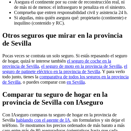
Asegura el continente por su coste de reconstrucción real, ni
de más ni de menos: el infraseguro te penaliza en el siniestro.
Comprueba que entren responsabilidad civil y asistencia 24 h.
Si alquilas, mira quién asegura qué: propietario (continente) e
inquilino (contenido y RC).
Otros seguros que mirar en la provincia
de Sevilla
Pocas veces se contrata un solo seguro. Si estás repasando el seguro
de hogar, quizá te interese también
el seguro de coche en la
provincia de Sevilla
,
el seguro de moto en la provincia de Sevilla
,
el
seguro de patinete eléctrico en la provincia de Sevilla
. Y para verlo
todo junto, tienes la
comparativa de todos los seguros en la provincia
de Sevilla
, o puedes comparar con
en Sevilla
.
Comparar tu seguro de hogar en la
provincia de Sevilla con IAseguro
Con IAseguro comparas tu seguro de hogar en la provincia de
Sevilla
hablando con el agente de IA
, sin formularios y sin dejar el
teléfono. Te mostramos los precios ordenados de más barato a más
caro entre más de 80 aseguradoras (orientativos hasta que cada