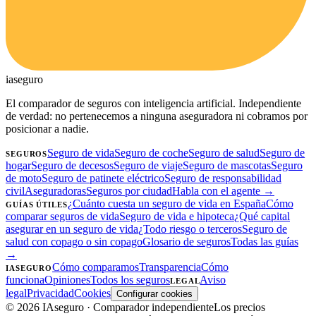
ia
seguro
El comparador de seguros con inteligencia artificial. Independiente
de verdad: no pertenecemos a ninguna aseguradora ni cobramos por
posicionar a nadie.
Seguro de vida
Seguro de coche
Seguro de salud
Seguro de
SEGUROS
hogar
Seguro de decesos
Seguro de viaje
Seguro de mascotas
Seguro
de moto
Seguro de patinete eléctrico
Seguro de responsabilidad
civil
Aseguradoras
Seguros por ciudad
Habla con el agente →
¿Cuánto cuesta un seguro de vida en España
Cómo
GUÍAS ÚTILES
comparar seguros de vida
Seguro de vida e hipoteca
¿Qué capital
asegurar en un seguro de vida
¿Todo riesgo o terceros
Seguro de
salud con copago o sin copago
Glosario de seguros
Todas las guías
→
Cómo comparamos
Transparencia
Cómo
IASEGURO
funciona
Opiniones
Todos los seguros
Aviso
LEGAL
legal
Privacidad
Cookies
Configurar cookies
©
2026
IAseguro
· Comparador independiente
Los precios