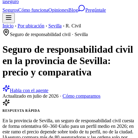
ia
seguro
Seguros
Cómo funciona
Opiniones
Blog
Pregúntale
Inicio
›
Por ubicación
›
Sevilla
›
R. Civil
Seguro de responsabilidad civil
·
Sevilla
Seguro de responsabilidad civil
en la provincia de Sevilla:
precio y comparativa
Habla con el agente
Actualizado en
julio de 2026
·
Cómo comparamos
RESPUESTA RÁPIDA
En la provincia de Sevilla, un seguro de responsabilidad civil cuesta
de forma orientativa 60–360 €/año para un perfil medio en 2026; en
este ramo el precio depende sobre todo de tu perfil, no de la ciudad.
IAseguro compara más de 80 aseguradoras y las ordena solo por