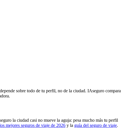
 depende sobre todo de tu perfil, no de la ciudad. IAseguro compara
adora.
 seguro la ciudad casi no mueve la aguja: pesa mucho más tu perfil
los mejores seguros de viaje de 2026
y la
guía del seguro de viaje
.