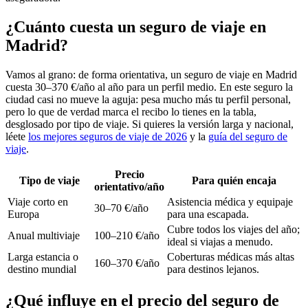
¿Cuánto cuesta un seguro de viaje en
Madrid?
Vamos al grano: de forma orientativa, un seguro de viaje en Madrid
cuesta 30–370 €/año al año para un perfil medio. En este seguro la
ciudad casi no mueve la aguja: pesa mucho más tu perfil personal,
pero lo que de verdad marca el recibo lo tienes en la tabla,
desglosado por tipo de viaje. Si quieres la versión larga y nacional,
léete
los mejores seguros de viaje de 2026
y la
guía del seguro de
viaje
.
Precio
Tipo de viaje
Para quién encaja
orientativo/año
Viaje corto en
Asistencia médica y equipaje
30–70 €/año
Europa
para una escapada.
Cubre todos los viajes del año;
Anual multiviaje
100–210 €/año
ideal si viajas a menudo.
Larga estancia o
Coberturas médicas más altas
160–370 €/año
destino mundial
para destinos lejanos.
¿Qué influye en el precio del seguro de