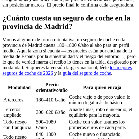
sin posicionar marcas. El precio final lo confirma cada aseguradora.
¿Cuánto cuesta un seguro de coche en la
provincia de Madrid?
Vamos al grano: de forma orientativa, un seguro de coche en la
provincia de Madrid cuesta 180–1800 €/año al año para un perfil
medio. Aquí la zona sí cuenta —los precios están por encima de la
media de España por la siniestralidad y el riesgo del entorno—, pero
lo que de verdad marca el recibo lo tienes en la tabla, desglosado por
modalidad. Si quieres la versión larga y nacional, léete
los mejores
seguros de coche de 2026
y la
guía del seguro de coche
.
Precio
Modalidad
Para quién encaja
orientativo/año
Coche viejo o de poco valor; lo
A terceros
180–410 €/año
mínimo legal más lo básico.
Terceros
Añade lunas, robo e incendio; el
300–620 €/año
ampliado
equilibrio para la mayoría.
Todo riesgo
500–1080
Coche con valor; asumes los
con franquicia
€/año
primeros euros de cada parte.
840–1800
Coche nuevo o financiado;
Todo riesgo