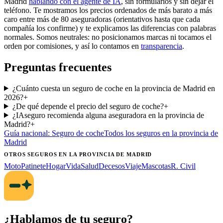
Madrid
hablando con el agente de IA
, sin formularios y sin dejar el
teléfono. Te mostramos los precios ordenados de más barato a más
caro entre más de 80 aseguradoras (orientativos hasta que cada
compañía los confirme) y te explicamos las diferencias con palabras
normales. Somos neutrales: no posicionamos marcas ni tocamos el
orden por comisiones, y así lo contamos en
transparencia
.
Preguntas frecuentes
¿Cuánto cuesta un seguro de coche en la provincia de Madrid en
2026?
+
¿De qué depende el precio del seguro de coche?
+
¿IAseguro recomienda alguna aseguradora en la provincia de
Madrid?
+
Guía nacional:
Seguro de coche
Todos los seguros
en la provincia de
Madrid
OTROS SEGUROS
EN LA PROVINCIA DE MADRID
Moto
Patinete
Hogar
Vida
Salud
Decesos
Viaje
Mascotas
R. Civil
¿Hablamos de tu seguro?