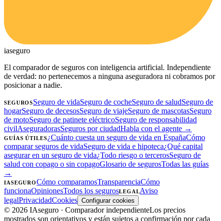
ia
seguro
El comparador de seguros con inteligencia artificial. Independiente
de verdad: no pertenecemos a ninguna aseguradora ni cobramos por
posicionar a nadie.
Seguro de vida
Seguro de coche
Seguro de salud
Seguro de
SEGUROS
hogar
Seguro de decesos
Seguro de viaje
Seguro de mascotas
Seguro
de moto
Seguro de patinete eléctrico
Seguro de responsabilidad
civil
Aseguradoras
Seguros por ciudad
Habla con el agente →
¿Cuánto cuesta un seguro de vida en España
Cómo
GUÍAS ÚTILES
comparar seguros de vida
Seguro de vida e hipoteca
¿Qué capital
asegurar en un seguro de vida
¿Todo riesgo o terceros
Seguro de
salud con copago o sin copago
Glosario de seguros
Todas las guías
→
Cómo comparamos
Transparencia
Cómo
IASEGURO
funciona
Opiniones
Todos los seguros
Aviso
LEGAL
legal
Privacidad
Cookies
Configurar cookies
©
2026
IAseguro
· Comparador independiente
Los precios
mostrados son orientativos y están sujetos a confirmación por cada