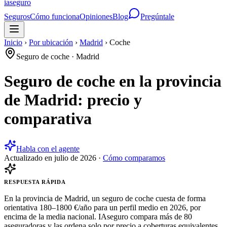
ia
seguro
Seguros
Cómo funciona
Opiniones
Blog
Pregúntale
Inicio
›
Por ubicación
›
Madrid
›
Coche
Seguro de coche
·
Madrid
Seguro de coche en la provincia
de Madrid: precio y
comparativa
Habla con el agente
Actualizado en
julio de 2026
·
Cómo comparamos
RESPUESTA RÁPIDA
En la provincia de Madrid, un seguro de coche cuesta de forma
orientativa 180–1800 €/año para un perfil medio en 2026, por
encima de la media nacional. IAseguro compara más de 80
aseguradoras y las ordena solo por precio a coberturas equivalentes,