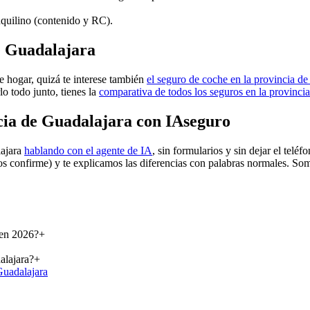
inquilino (contenido y RC).
e Guadalajara
e hogar, quizá te interese también
el seguro de coche en la provincia d
lo todo junto, tienes la
comparativa de todos los seguros en la provinci
cia de Guadalajara con IAseguro
lajara
hablando con el agente de IA
, sin formularios y sin dejar el tel
os confirme) y te explicamos las diferencias con palabras normales. So
 en 2026?
+
alajara?
+
Guadalajara