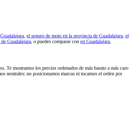
e Guadalajara
,
el seguro de moto en la provincia de Guadalajara
,
el
a de Guadalajara
, o puedes comparar con
en Guadalajara
.
éfono. Te mostramos los precios ordenados de más barato a más caro
mos neutrales: no posicionamos marcas ni tocamos el orden por