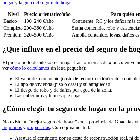
hogar
y la
guía del seguro de hogar
.
Nivel
Precio orientativo/año
Para quién e
Básico
130–240 €/año
Continente, RC y los daños más c
Completo
200–360 €/año
Suma contenido, robo y asistencia;
Premium
320–500 €/año
Amplía contenido, joyas, daños esté
¿Qué influye en el precio del seguro de ho
El precio no lo decide solo el mapa. Las tormentas de granizo en vera
ver
cómo lo calculamos
sin letra pequeña):
El valor del continente (coste de reconstrucción) y del contenid
El tipo de vivienda (piso o casa) y su antigüedad.
El riesgo de robo y de daños por agua de la zona.
Las coberturas y límites que elijas.
¿Cómo elegir tu seguro de hogar en la pro
No existe un "mejor seguro de hogar" en la provincia de Guadalajara qu
inquilinos
y
propietarios
. Como guía neutral:
Asegura el continente por su coste de reconstrucción real, ni de 