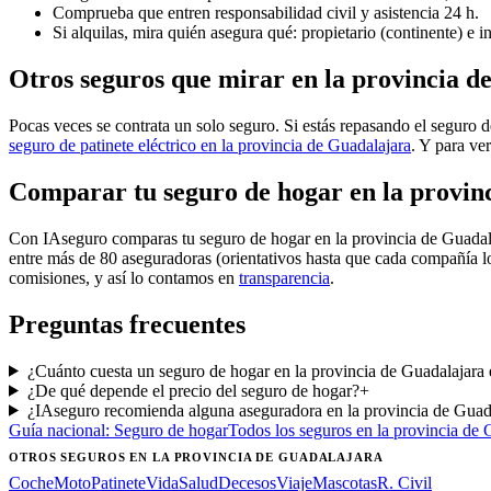
Comprueba que entren responsabilidad civil y asistencia 24 h.
Si alquilas, mira quién asegura qué: propietario (continente) e 
Otros seguros que mirar en la provincia d
Pocas veces se contrata un solo seguro. Si estás repasando el seguro d
seguro de patinete eléctrico en la provincia de Guadalajara
. Y para ver
Comparar tu seguro de hogar en la provin
Con IAseguro comparas tu seguro de hogar en la provincia de Guada
entre más de 80 aseguradoras (orientativos hasta que cada compañía l
comisiones, y así lo contamos en
transparencia
.
Preguntas frecuentes
¿Cuánto cuesta un seguro de hogar en la provincia de Guadalajara
¿De qué depende el precio del seguro de hogar?
+
¿IAseguro recomienda alguna aseguradora en la provincia de Guad
Guía nacional:
Seguro de hogar
Todos los seguros
en la provincia de 
OTROS SEGUROS
EN LA PROVINCIA DE GUADALAJARA
Coche
Moto
Patinete
Vida
Salud
Decesos
Viaje
Mascotas
R. Civil