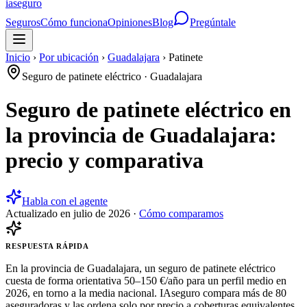
ia
seguro
Seguros
Cómo funciona
Opiniones
Blog
Pregúntale
Inicio
›
Por ubicación
›
Guadalajara
›
Patinete
Seguro de patinete eléctrico
·
Guadalajara
Seguro de patinete eléctrico en
la provincia de Guadalajara:
precio y comparativa
Habla con el agente
Actualizado en
julio de 2026
·
Cómo comparamos
RESPUESTA RÁPIDA
En la provincia de Guadalajara, un seguro de patinete eléctrico
cuesta de forma orientativa 50–150 €/año para un perfil medio en
2026, en torno a la media nacional. IAseguro compara más de 80
aseguradoras y las ordena solo por precio a coberturas equivalentes,