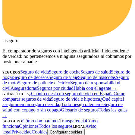
ia
seguro
El comparador de seguros con inteligencia artificial. Independiente
de verdad: no pertenecemos a ninguna aseguradora ni cobramos por
posicionar a nadie.
Seguro de vida
Seguro de coche
Seguro de salud
Seguro de
SEGUROS
hogar
Seguro de decesos
Seguro de viaje
Seguro de mascotas
Seguro
de moto
Seguro de patinete eléctrico
Seguro de responsabilidad
civil
Aseguradoras
Seguros por ciudad
Habla con el agente →
¿Cuánto cuesta un seguro de vida en España
Cómo
GUÍAS ÚTILES
comparar seguros de vida
Seguro de vida e hipoteca
¿Qué capital
asegurar en un seguro de vida
¿Todo riesgo o terceros
Seguro de
salud con copago o sin copago
Glosario de seguros
Todas las guías
→
Cómo comparamos
Transparencia
Cómo
IASEGURO
funciona
Opiniones
Todos los seguros
Aviso
LEGAL
legal
Privacidad
Cookies
Configurar cookies