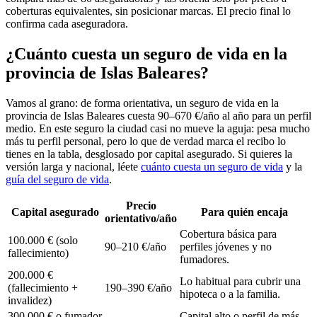
coberturas equivalentes, sin posicionar marcas. El precio final lo
confirma cada aseguradora.
¿Cuánto cuesta un seguro de vida en la
provincia de Islas Baleares?
Vamos al grano: de forma orientativa, un seguro de vida en la
provincia de Islas Baleares cuesta 90–670 €/año al año para un perfil
medio. En este seguro la ciudad casi no mueve la aguja: pesa mucho
más tu perfil personal, pero lo que de verdad marca el recibo lo
tienes en la tabla, desglosado por capital asegurado. Si quieres la
versión larga y nacional, léete
cuánto cuesta un seguro de vida
y la
guía del seguro de vida
.
Precio
Capital asegurado
Para quién encaja
orientativo/año
Cobertura básica para
100.000 € (solo
90–210 €/año
perfiles jóvenes y no
fallecimiento)
fumadores.
200.000 €
Lo habitual para cubrir una
(fallecimiento +
190–390 €/año
hipoteca o a la familia.
invalidez)
300.000 € o fumador
Capital alto o perfil de más