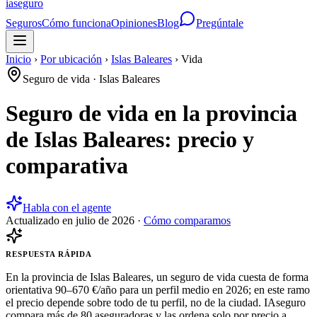
ia
seguro
Seguros
Cómo funciona
Opiniones
Blog
Pregúntale
Inicio
›
Por ubicación
›
Islas Baleares
›
Vida
Seguro de vida
·
Islas Baleares
Seguro de vida en la provincia
de Islas Baleares: precio y
comparativa
Habla con el agente
Actualizado en
julio de 2026
·
Cómo comparamos
RESPUESTA RÁPIDA
En la provincia de Islas Baleares, un seguro de vida cuesta de forma
orientativa 90–670 €/año para un perfil medio en 2026; en este ramo
el precio depende sobre todo de tu perfil, no de la ciudad. IAseguro
compara más de 80 aseguradoras y las ordena solo por precio a