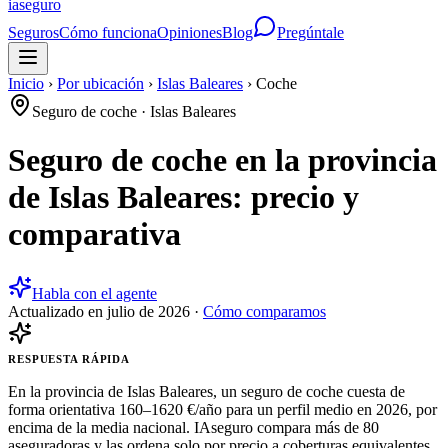
ia
seguro
Seguros
Cómo funciona
Opiniones
Blog
Pregúntale
Inicio
›
Por ubicación
›
Islas Baleares
›
Coche
Seguro de coche
·
Islas Baleares
Seguro de coche en la provincia
de Islas Baleares: precio y
comparativa
Habla con el agente
Actualizado en
julio de 2026
·
Cómo comparamos
RESPUESTA RÁPIDA
En la provincia de Islas Baleares, un seguro de coche cuesta de
forma orientativa 160–1620 €/año para un perfil medio en 2026, por
encima de la media nacional. IAseguro compara más de 80
aseguradoras y las ordena solo por precio a coberturas equivalentes,