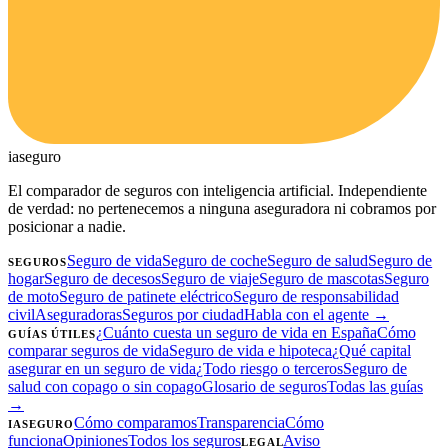
ia
seguro
El comparador de seguros con inteligencia artificial. Independiente
de verdad: no pertenecemos a ninguna aseguradora ni cobramos por
posicionar a nadie.
Seguro de vida
Seguro de coche
Seguro de salud
Seguro de
SEGUROS
hogar
Seguro de decesos
Seguro de viaje
Seguro de mascotas
Seguro
de moto
Seguro de patinete eléctrico
Seguro de responsabilidad
civil
Aseguradoras
Seguros por ciudad
Habla con el agente →
¿Cuánto cuesta un seguro de vida en España
Cómo
GUÍAS ÚTILES
comparar seguros de vida
Seguro de vida e hipoteca
¿Qué capital
asegurar en un seguro de vida
¿Todo riesgo o terceros
Seguro de
salud con copago o sin copago
Glosario de seguros
Todas las guías
→
Cómo comparamos
Transparencia
Cómo
IASEGURO
funciona
Opiniones
Todos los seguros
Aviso
LEGAL