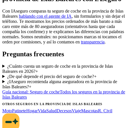
Con IAseguro comparas tu seguro de coche en la provincia de Islas
Baleares
hablando con el agente de IA
, sin formularios y sin dejar el
teléfono. Te mostramos los precios ordenados de más barato a más
caro entre más de 80 aseguradoras (orientativos hasta que cada
compañía los confirme) y te explicamos las diferencias con palabras
normales. Somos neutrales: no posicionamos marcas ni tocamos el
orden por comisiones, y así lo contamos en
transparencia
.
Preguntas frecuentes
¿Cuánto cuesta un seguro de coche en la provincia de Islas
Baleares en 2026?
+
¿De qué depende el precio del seguro de coche?
+
¿IAseguro recomienda alguna aseguradora en la provincia de
Islas Baleares?
+
Guía nacional:
Seguro de coche
Todos los seguros
en la provincia de
Islas Baleares
OTROS SEGUROS
EN LA PROVINCIA DE ISLAS BALEARES
Moto
Patinete
Hogar
Vida
Salud
Decesos
Viaje
Mascotas
R. Civil