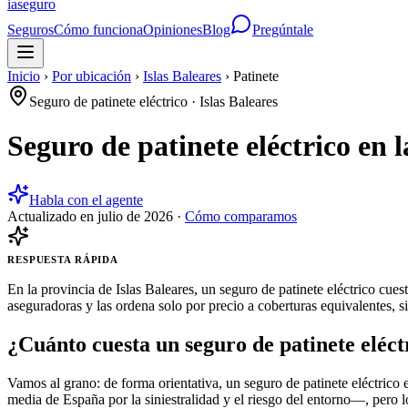
ia
seguro
Seguros
Cómo funciona
Opiniones
Blog
Pregúntale
Inicio
›
Por ubicación
›
Islas Baleares
›
Patinete
Seguro de patinete eléctrico
·
Islas Baleares
Seguro de patinete eléctrico en 
Habla con el agente
Actualizado en
julio de 2026
·
Cómo comparamos
RESPUESTA RÁPIDA
En la provincia de Islas Baleares, un seguro de patinete eléctrico c
aseguradoras y las ordena solo por precio a coberturas equivalentes, s
¿Cuánto cuesta un seguro de patinete eléctr
Vamos al grano: de forma orientativa, un seguro de patinete eléctrico 
media de España por la siniestralidad y el riesgo del entorno—, pero l