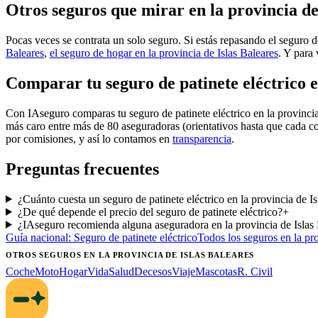
Otros seguros que mirar en la provincia de
Pocas veces se contrata un solo seguro. Si estás repasando el seguro de
Baleares
,
el seguro de hogar en la provincia de Islas Baleares
. Y para 
Comparar tu seguro de patinete eléctrico e
Con IAseguro comparas tu seguro de patinete eléctrico en la provinci
más caro entre más de 80 aseguradoras (orientativos hasta que cada c
por comisiones, y así lo contamos en
transparencia
.
Preguntas frecuentes
¿Cuánto cuesta un seguro de patinete eléctrico en la provincia de I
¿De qué depende el precio del seguro de patinete eléctrico?
+
¿IAseguro recomienda alguna aseguradora en la provincia de Islas
Guía nacional:
Seguro de patinete eléctrico
Todos los seguros
en la pr
OTROS SEGUROS
EN LA PROVINCIA DE ISLAS BALEARES
Coche
Moto
Hogar
Vida
Salud
Decesos
Viaje
Mascotas
R. Civil