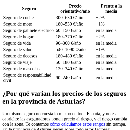
Precio
Frente a la
Seguro
orientativo/año
media
Seguro de coche
300–630 €/año
+2%
Seguro de moto
180–530 €/año
+1%
Seguro de patinete eléctrico
60–150 €/año
en la media
Seguro de hogar
180–370 €/año
+2%
Seguro de vida
90–360 €/año
en la media
Seguro de salud
540–1090 €/año
+1%
Seguro de decesos
180–480 €/año
en la media
Seguro de viaje
50–180 €/año
en la media
Seguro de mascotas
120–340 €/año
en la media
Seguro de responsabilidad
90–240 €/año
en la media
civil
¿Por qué varían los precios de los seguros
en la provincia de Asturias?
Un mismo seguro no cuesta lo mismo en toda España, y no es
capricho: las aseguradoras ponen precio al riesgo, y el riesgo cambia
con la zona. Te contamos
cómo calculamos estos rangos
sin trampa.
En la provincia de Asturias pesan sobre todo estos factores: