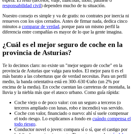
espera. El resto (decesos, viaje, mascotas, moto, patinete o
responsabilidad civil
) dependen mucho de tu situación.
Nuestro consejo es simple y va de gratis: no contrates por inercia ni
renueves con los ojos cerrados. Antes de firmar nada, dedica cinco
minutos a
comparar de verdad
, porque para un mismo perfil la
diferencia entre compañías es mayor de lo que la gente imagina.
¿Cuál es el mejor seguro de coche en la
provincia de Asturias?
Te lo decimos claro: no existe un "mejor seguro de coche" en la
provincia de Asturias que valga para todos. El mejor para ti es el
más barato a las coberturas que de verdad necesitas. Para un perfil
medio, la banda orientativa está en 300–630 €/año (un 2% por
encima de la media). En coche cuentan las carreteras de montaña, la
lluvia y la niebla más que el atasco urbano. Como guía rápida:
Coche viejo o de poco valor: con un seguro a terceros (o
terceros ampliado con lunas, robo e incendio) vas servido.
Coche con valor, financiado o nuevo: ahí sí suele compensar
el todo riesgo. Lo explicamos a fondo en
cuándo compensa el
todo riesgo
.
Conductor novel o joven: compara sí o sí, que el castigo por