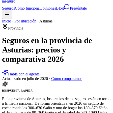
ia
seguro
Seguros
Cómo funciona
Opiniones
Blog
Pregúntale
Inicio
›
Por ubicación
›
Asturias
Provincia
Seguros en la provincia de
Asturias: precios y
comparativa 2026
Habla con el agente
Actualizado en
julio de 2026
·
Cómo comparamos
RESPUESTA RÁPIDA
En la provincia de Asturias, los precios de los seguros están en torno
a la media nacional. De forma orientativa, en 2026 un seguro de
coche ronda los 300–630 €/año y uno de hogar los 180–370 €/año;
el de vida parte de 90–360 €/año y el de salud de 540–1090 €/año