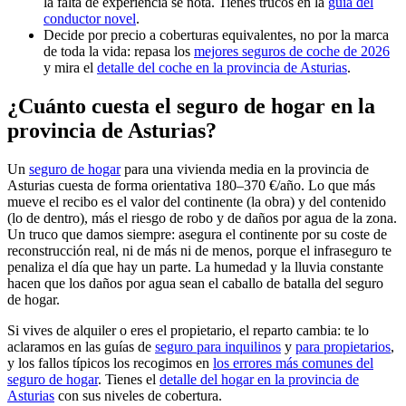
la falta de experiencia se nota. Tienes trucos en la
guía del
conductor novel
.
Decide por precio a coberturas equivalentes, no por la marca
de toda la vida: repasa los
mejores seguros de coche de 2026
y mira el
detalle del coche en la provincia de Asturias
.
¿Cuánto cuesta el seguro de hogar en la
provincia de Asturias?
Un
seguro de hogar
para una vivienda media en la provincia de
Asturias cuesta de forma orientativa 180–370 €/año. Lo que más
mueve el recibo es el valor del continente (la obra) y del contenido
(lo de dentro), más el riesgo de robo y de daños por agua de la zona.
Un truco que damos siempre: asegura el continente por su coste de
reconstrucción real, ni de más ni de menos, porque el infraseguro te
penaliza el día que hay un parte. La humedad y la lluvia constante
hacen que los daños por agua sean el caballo de batalla del seguro
de hogar.
Si vives de alquiler o eres el propietario, el reparto cambia: te lo
aclaramos en las guías de
seguro para inquilinos
y
para propietarios
,
y los fallos típicos los recogimos en
los errores más comunes del
seguro de hogar
. Tienes el
detalle del hogar en la provincia de
Asturias
con sus niveles de cobertura.