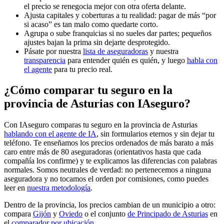
el precio se renegocia mejor con otra oferta delante.
Ajusta capitales y coberturas a tu realidad: pagar de más “por
si acaso” es tan malo como quedarte corto.
Agrupa o sube franquicias si no sueles dar partes; pequeños
ajustes bajan la prima sin dejarte desprotegido.
Pásate por nuestra
lista de aseguradoras
y nuestra
transparencia
para entender quién es quién, y luego
habla con
el agente
para tu precio real.
¿Cómo comparar tu seguro en la
provincia de Asturias con IAseguro?
Con IAseguro comparas tu seguro en la provincia de Asturias
hablando con el agente de IA
, sin formularios eternos y sin dejar tu
teléfono. Te enseñamos los precios ordenados de más barato a más
caro entre más de 80 aseguradoras (orientativos hasta que cada
compañía los confirme) y te explicamos las diferencias con palabras
normales. Somos neutrales de verdad: no pertenecemos a ninguna
aseguradora y no tocamos el orden por comisiones, como puedes
leer en
nuestra metodología
.
Dentro de la provincia, los precios cambian de un municipio a otro:
compara
Gijón
y
Oviedo
o el conjunto
de Principado de Asturias
en
el
comparador por ubicación
.