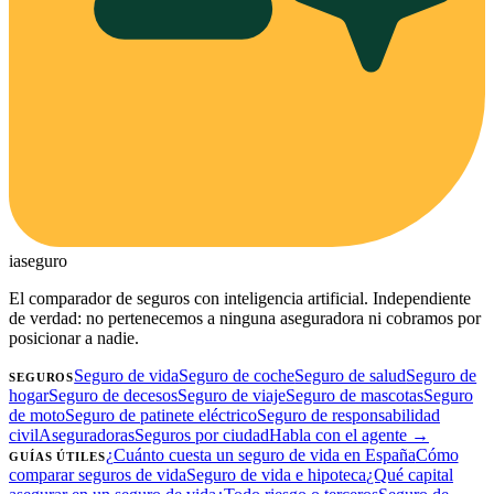
ia
seguro
El comparador de seguros con inteligencia artificial. Independiente
de verdad: no pertenecemos a ninguna aseguradora ni cobramos por
posicionar a nadie.
Seguro de vida
Seguro de coche
Seguro de salud
Seguro de
SEGUROS
hogar
Seguro de decesos
Seguro de viaje
Seguro de mascotas
Seguro
de moto
Seguro de patinete eléctrico
Seguro de responsabilidad
civil
Aseguradoras
Seguros por ciudad
Habla con el agente →
¿Cuánto cuesta un seguro de vida en España
Cómo
GUÍAS ÚTILES
comparar seguros de vida
Seguro de vida e hipoteca
¿Qué capital