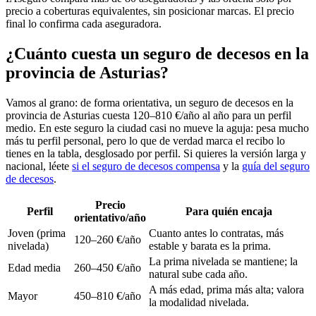
precio a coberturas equivalentes, sin posicionar marcas. El precio
final lo confirma cada aseguradora.
¿Cuánto cuesta un seguro de decesos en la
provincia de Asturias?
Vamos al grano: de forma orientativa, un seguro de decesos en la
provincia de Asturias cuesta 120–810 €/año al año para un perfil
medio. En este seguro la ciudad casi no mueve la aguja: pesa mucho
más tu perfil personal, pero lo que de verdad marca el recibo lo
tienes en la tabla, desglosado por perfil. Si quieres la versión larga y
nacional, léete
si el seguro de decesos compensa
y la
guía del seguro
de decesos
.
Precio
Perfil
Para quién encaja
orientativo/año
Joven (prima
Cuanto antes lo contratas, más
120–260 €/año
nivelada)
estable y barata es la prima.
La prima nivelada se mantiene; la
Edad media
260–450 €/año
natural sube cada año.
A más edad, prima más alta; valora
Mayor
450–810 €/año
la modalidad nivelada.