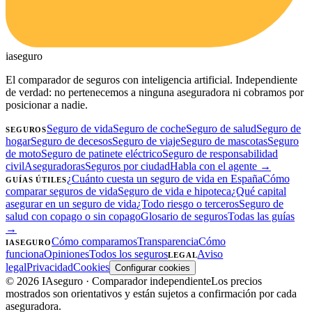
ia
seguro
El comparador de seguros con inteligencia artificial. Independiente
de verdad: no pertenecemos a ninguna aseguradora ni cobramos por
posicionar a nadie.
Seguro de vida
Seguro de coche
Seguro de salud
Seguro de
SEGUROS
hogar
Seguro de decesos
Seguro de viaje
Seguro de mascotas
Seguro
de moto
Seguro de patinete eléctrico
Seguro de responsabilidad
civil
Aseguradoras
Seguros por ciudad
Habla con el agente →
¿Cuánto cuesta un seguro de vida en España
Cómo
GUÍAS ÚTILES
comparar seguros de vida
Seguro de vida e hipoteca
¿Qué capital
asegurar en un seguro de vida
¿Todo riesgo o terceros
Seguro de
salud con copago o sin copago
Glosario de seguros
Todas las guías
→
Cómo comparamos
Transparencia
Cómo
IASEGURO
funciona
Opiniones
Todos los seguros
Aviso
LEGAL
legal
Privacidad
Cookies
Configurar cookies
©
2026
IAseguro
· Comparador independiente
Los precios
mostrados son orientativos y están sujetos a confirmación por cada
aseguradora.