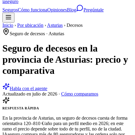
ia
seguro
Seguros
Cómo funciona
Opiniones
Blog
Pregúntale
Inicio
›
Por ubicación
›
Asturias
›
Decesos
Seguro de decesos
·
Asturias
Seguro de decesos en la
provincia de Asturias: precio y
comparativa
Habla con el agente
Actualizado en
julio de 2026
·
Cómo comparamos
RESPUESTA RÁPIDA
En la provincia de Asturias, un seguro de decesos cuesta de forma
orientativa 120–810 €/año para un perfil medio en 2026; en este
ramo el precio depende sobre todo de tu perfil, no de la ciudad.
IAseguro compara más de 80 aseguradoras y las ordena solo por