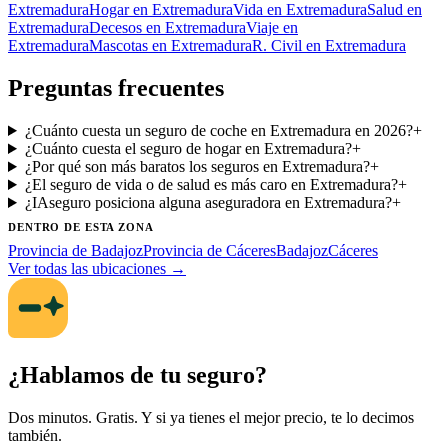
Extremadura
Hogar
en Extremadura
Vida
en Extremadura
Salud
en
Extremadura
Decesos
en Extremadura
Viaje
en
Extremadura
Mascotas
en Extremadura
R. Civil
en Extremadura
Preguntas frecuentes
¿Cuánto cuesta un seguro de coche en Extremadura en 2026?
+
¿Cuánto cuesta el seguro de hogar en Extremadura?
+
¿Por qué son más baratos los seguros en Extremadura?
+
¿El seguro de vida o de salud es más caro en Extremadura?
+
¿IAseguro posiciona alguna aseguradora en Extremadura?
+
DENTRO DE ESTA ZONA
Provincia de Badajoz
Provincia de Cáceres
Badajoz
Cáceres
Ver todas las ubicaciones →
¿Hablamos de tu seguro?
Dos minutos. Gratis. Y si ya tienes el mejor precio, te lo decimos
también.