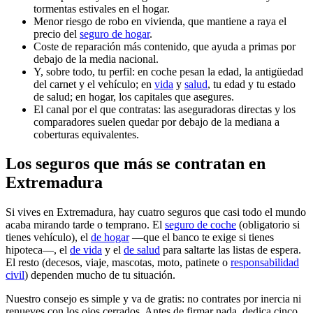
tormentas estivales en el hogar.
Menor riesgo de robo en vivienda, que mantiene a raya el
precio del
seguro de hogar
.
Coste de reparación más contenido, que ayuda a primas por
debajo de la media nacional.
Y, sobre todo, tu perfil: en coche pesan la edad, la antigüedad
del carnet y el vehículo; en
vida
y
salud
, tu edad y tu estado
de salud; en hogar, los capitales que asegures.
El canal por el que contratas: las aseguradoras directas y los
comparadores suelen quedar por debajo de la mediana a
coberturas equivalentes.
Los seguros que más se contratan en
Extremadura
Si vives en Extremadura, hay cuatro seguros que casi todo el mundo
acaba mirando tarde o temprano. El
seguro de coche
(obligatorio si
tienes vehículo), el
de hogar
—que el banco te exige si tienes
hipoteca—, el
de vida
y el
de salud
para saltarte las listas de espera.
El resto (decesos, viaje, mascotas, moto, patinete o
responsabilidad
civil
) dependen mucho de tu situación.
Nuestro consejo es simple y va de gratis: no contrates por inercia ni
renueves con los ojos cerrados. Antes de firmar nada, dedica cinco