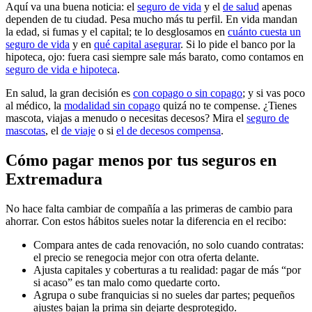
Aquí va una buena noticia: el
seguro de vida
y el
de salud
apenas
dependen de tu ciudad. Pesa mucho más tu perfil. En vida mandan
la edad, si fumas y el capital; te lo desglosamos en
cuánto cuesta un
seguro de vida
y en
qué capital asegurar
. Si lo pide el banco por la
hipoteca, ojo: fuera casi siempre sale más barato, como contamos en
seguro de vida e hipoteca
.
En salud, la gran decisión es
con copago o sin copago
; y si vas poco
al médico, la
modalidad sin copago
quizá no te compense. ¿Tienes
mascota, viajas a menudo o necesitas decesos? Mira el
seguro de
mascotas
, el
de viaje
o si
el de decesos compensa
.
Cómo pagar menos por tus seguros en
Extremadura
No hace falta cambiar de compañía a las primeras de cambio para
ahorrar. Con estos hábitos sueles notar la diferencia en el recibo:
Compara antes de cada renovación, no solo cuando contratas:
el precio se renegocia mejor con otra oferta delante.
Ajusta capitales y coberturas a tu realidad: pagar de más “por
si acaso” es tan malo como quedarte corto.
Agrupa o sube franquicias si no sueles dar partes; pequeños
ajustes bajan la prima sin dejarte desprotegido.