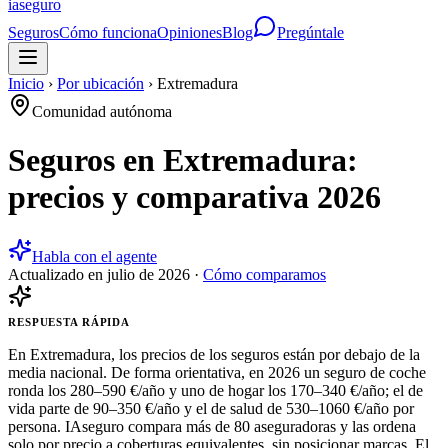
ia
seguro
Seguros
Cómo funciona
Opiniones
Blog
Pregúntale
Inicio
›
Por ubicación
›
Extremadura
Comunidad autónoma
Seguros en Extremadura:
precios y comparativa 2026
Habla con el agente
Actualizado en
julio de 2026
·
Cómo comparamos
RESPUESTA RÁPIDA
En Extremadura, los precios de los seguros están por debajo de la
media nacional. De forma orientativa, en 2026 un seguro de coche
ronda los 280–590 €/año y uno de hogar los 170–340 €/año; el de
vida parte de 90–350 €/año y el de salud de 530–1060 €/año por
persona. IAseguro compara más de 80 aseguradoras y las ordena
solo por precio a coberturas equivalentes, sin posicionar marcas. El