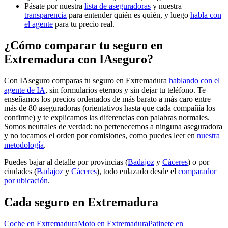
Pásate por nuestra
lista de aseguradoras
y nuestra
transparencia
para entender quién es quién, y luego
habla con
el agente
para tu precio real.
¿Cómo comparar tu seguro en
Extremadura con IAseguro?
Con IAseguro comparas tu seguro en Extremadura
hablando con el
agente de IA
, sin formularios eternos y sin dejar tu teléfono. Te
enseñamos los precios ordenados de más barato a más caro entre
más de 80 aseguradoras (orientativos hasta que cada compañía los
confirme) y te explicamos las diferencias con palabras normales.
Somos neutrales de verdad: no pertenecemos a ninguna aseguradora
y no tocamos el orden por comisiones, como puedes leer en
nuestra
metodología
.
Puedes bajar al detalle por provincias (
Badajoz
y
Cáceres
) o por
ciudades (
Badajoz
y
Cáceres
), todo enlazado desde el
comparador
por ubicación
.
Cada seguro
en Extremadura
Coche
en Extremadura
Moto
en Extremadura
Patinete
en