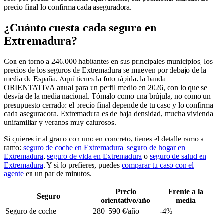
precio final lo confirma cada aseguradora.
¿Cuánto cuesta cada seguro en
Extremadura?
Con en torno a 246.000 habitantes en sus principales municipios, los
precios de los seguros de Extremadura se mueven por debajo de la
media de España. Aquí tienes la foto rápida: la banda
ORIENTATIVA anual para un perfil medio en 2026, con lo que se
desvía de la media nacional. Tómalo como una brújula, no como un
presupuesto cerrado: el precio final depende de tu caso y lo confirma
cada aseguradora. Extremadura es de baja densidad, mucha vivienda
unifamiliar y veranos muy calurosos.
Si quieres ir al grano con uno en concreto, tienes el detalle ramo a
ramo:
seguro de coche en Extremadura
,
seguro de hogar en
Extremadura
,
seguro de vida en Extremadura
o
seguro de salud en
Extremadura
. Y si lo prefieres, puedes
comparar tu caso con el
agente
en un par de minutos.
Precio
Frente a la
Seguro
orientativo/año
media
Seguro de coche
280–590 €/año
-4%