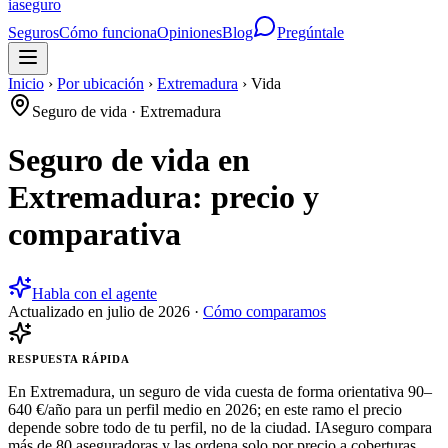
ia
seguro
Seguros
Cómo funciona
Opiniones
Blog
Pregúntale
Inicio
›
Por ubicación
›
Extremadura
›
Vida
Seguro de vida
·
Extremadura
Seguro de vida en
Extremadura: precio y
comparativa
Habla con el agente
Actualizado en
julio de 2026
·
Cómo comparamos
RESPUESTA RÁPIDA
En Extremadura, un seguro de vida cuesta de forma orientativa 90–
640 €/año para un perfil medio en 2026; en este ramo el precio
depende sobre todo de tu perfil, no de la ciudad. IAseguro compara
más de 80 aseguradoras y las ordena solo por precio a coberturas