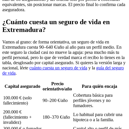
equivalentes, sin posicionar marcas. El precio final lo confirma cada
aseguradora.
¿Cuánto cuesta un seguro de vida en
Extremadura?
Vamos al grano: de forma orientativa, un seguro de vida en
Extremadura cuesta 90–640 €/año al año para un perfil medio. En
este seguro la ciudad casi no mueve la aguja: pesa mucho más tu
perfil personal, pero lo que de verdad marca el recibo lo tienes en la
tabla, desglosado por capital asegurado. Si quieres la versión larga y
nacional, léete
cuánto cuesta un seguro de vida
y la
guía del seguro
de vida
.
Precio
Capital asegurado
Para quién encaja
orientativo/año
Cobertura básica para
100.000 € (solo
90–200 €/año
perfiles jóvenes y no
fallecimiento)
fumadores.
200.000 €
Lo habitual para cubrir una
(fallecimiento +
180–370 €/año
hipoteca o a la familia.
invalidez)
300.000 € o fumador
Capital alto o perfil de más