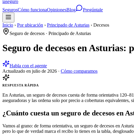
ia
seguro
Seguros
Cómo funciona
Opiniones
Blog
Pregúntale
Inicio
›
Por ubicación
›
Principado de Asturias
›
Decesos
Seguro de decesos
·
Principado de Asturias
Seguro de decesos en Asturias: 
Habla con el agente
Actualizado en
julio de 2026
·
Cómo comparamos
RESPUESTA RÁPIDA
En Asturias, un seguro de decesos cuesta de forma orientativa 120–81
aseguradoras y las ordena solo por precio a coberturas equivalentes, s
¿Cuánto cuesta un seguro de decesos en As
Vamos al grano: de forma orientativa, un seguro de decesos en Asturia
pero lo que de verdad marca el recibo lo tienes en la tabla, desglosado 