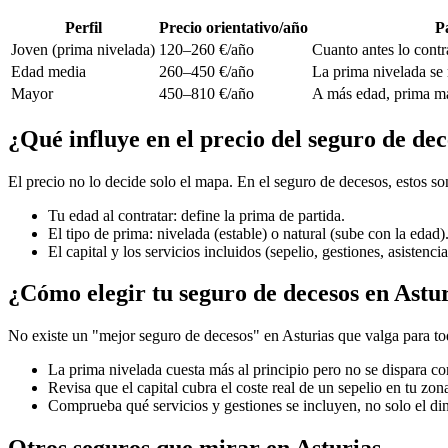
Perfil
Precio orientativo/año
P
Joven (prima nivelada)
120–260 €/año
Cuanto antes lo contra
Edad media
260–450 €/año
La prima nivelada se 
Mayor
450–810 €/año
A más edad, prima más
¿Qué influye en el precio del seguro de dec
El precio no lo decide solo el mapa. En el seguro de decesos, estos s
Tu edad al contratar: define la prima de partida.
El tipo de prima: nivelada (estable) o natural (sube con la edad)
El capital y los servicios incluidos (sepelio, gestiones, asistencia
¿Cómo elegir tu seguro de decesos en Astu
No existe un "mejor seguro de decesos" en Asturias que valga para tod
La prima nivelada cuesta más al principio pero no se dispara co
Revisa que el capital cubra el coste real de un sepelio en tu zon
Comprueba qué servicios y gestiones se incluyen, no solo el di