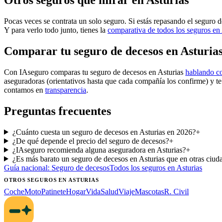
Otros seguros que mirar en Asturias
Pocas veces se contrata un solo seguro. Si estás repasando el seguro d
Y para verlo todo junto, tienes la
comparativa de todos los seguros en 
Comparar tu seguro de decesos en Asturia
Con IAseguro comparas tu seguro de decesos en Asturias
hablando co
aseguradoras (orientativos hasta que cada compañía los confirme) y t
contamos en
transparencia
.
Preguntas frecuentes
¿Cuánto cuesta un seguro de decesos en Asturias en 2026?
+
¿De qué depende el precio del seguro de decesos?
+
¿IAseguro recomienda alguna aseguradora en Asturias?
+
¿Es más barato un seguro de decesos en Asturias que en otras ciud
Guía nacional:
Seguro de decesos
Todos los seguros
en Asturias
OTROS SEGUROS
EN ASTURIAS
Coche
Moto
Patinete
Hogar
Vida
Salud
Viaje
Mascotas
R. Civil