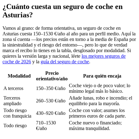
¿Cuánto cuesta un seguro de coche en
Asturias?
Vamos al grano: de forma orientativa, un seguro de coche en
Asturias cuesta 150–1530 €/año al año para un perfil medio. Aquí la
zona sí cuenta —los precios están en torno a la media de España por
la siniestralidad y el riesgo del entorno—, pero lo que de verdad
marca el recibo lo tienes en la tabla, desglosado por modalidad. Si
quieres la versión larga y nacional, léete
los mejores seguros de
coche de 2026
y la
guía del seguro de coche
.
Precio
Modalidad
Para quién encaja
orientativo/año
Coche viejo o de poco valor; lo
A terceros
150–350 €/año
mínimo legal más lo básico.
Terceros
Añade lunas, robo e incendio; el
260–530 €/año
ampliado
equilibrio para la mayoría.
Todo riesgo
Coche con valor; asumes los
430–920 €/año
con franquicia
primeros euros de cada parte.
710–1530
Coche nuevo o financiado;
Todo riesgo
€/año
máxima tranquilidad.