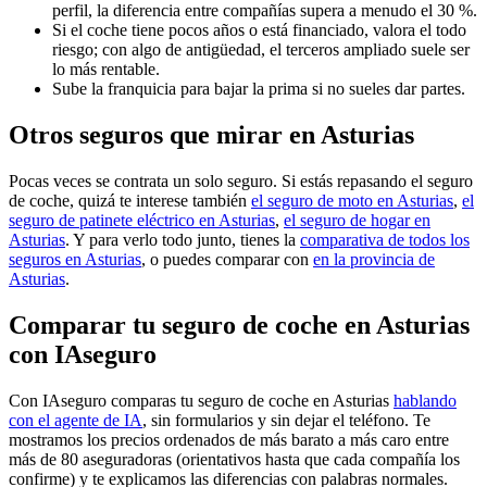
perfil, la diferencia entre compañías supera a menudo el 30 %.
Si el coche tiene pocos años o está financiado, valora el todo
riesgo; con algo de antigüedad, el terceros ampliado suele ser
lo más rentable.
Sube la franquicia para bajar la prima si no sueles dar partes.
Otros seguros que mirar en Asturias
Pocas veces se contrata un solo seguro. Si estás repasando el seguro
de coche, quizá te interese también
el seguro de moto en Asturias
,
el
seguro de patinete eléctrico en Asturias
,
el seguro de hogar en
Asturias
. Y para verlo todo junto, tienes la
comparativa de todos los
seguros en Asturias
, o puedes comparar con
en la provincia de
Asturias
.
Comparar tu seguro de coche en Asturias
con IAseguro
Con IAseguro comparas tu seguro de coche en Asturias
hablando
con el agente de IA
, sin formularios y sin dejar el teléfono. Te
mostramos los precios ordenados de más barato a más caro entre
más de 80 aseguradoras (orientativos hasta que cada compañía los
confirme) y te explicamos las diferencias con palabras normales.