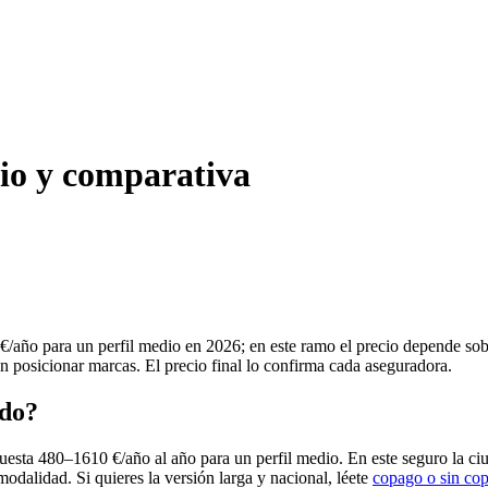
cio y comparativa
/año para un perfil medio en 2026; en este ramo el precio depende sob
in posicionar marcas. El precio final lo confirma cada aseguradora.
edo?
uesta 480–1610 €/año al año para un perfil medio. En este seguro la ci
modalidad. Si quieres la versión larga y nacional, léete
copago o sin co