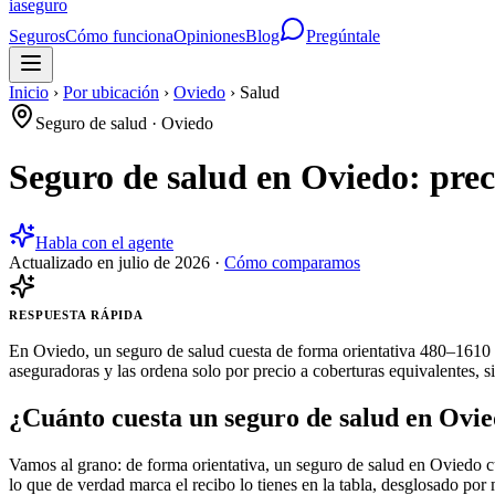
ia
seguro
Seguros
Cómo funciona
Opiniones
Blog
Pregúntale
Inicio
›
Por ubicación
›
Oviedo
›
Salud
Seguro de salud
·
Oviedo
Seguro de salud en Oviedo: pre
Habla con el agente
Actualizado en
julio de 2026
·
Cómo comparamos
RESPUESTA RÁPIDA
En Oviedo, un seguro de salud cuesta de forma orientativa 480–1610 €
aseguradoras y las ordena solo por precio a coberturas equivalentes, s
¿Cuánto cuesta un seguro de salud en Ovi
Vamos al grano: de forma orientativa, un seguro de salud en Oviedo c
lo que de verdad marca el recibo lo tienes en la tabla, desglosado por 