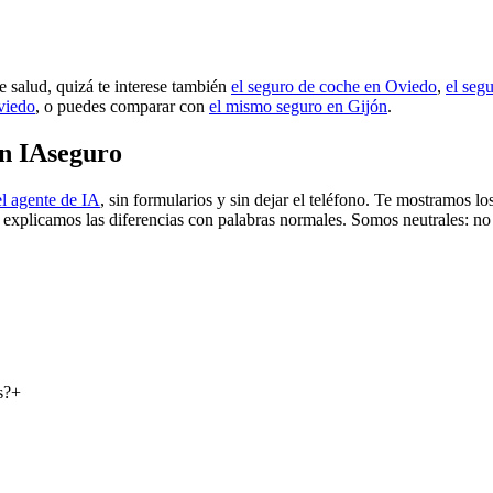
e salud, quizá te interese también
el seguro de coche en Oviedo
,
el seg
viedo
, o puedes comparar con
el mismo seguro en Gijón
.
on IAseguro
l agente de IA
, sin formularios y sin dejar el teléfono. Te mostramos 
e explicamos las diferencias con palabras normales. Somos neutrales: no
s?
+