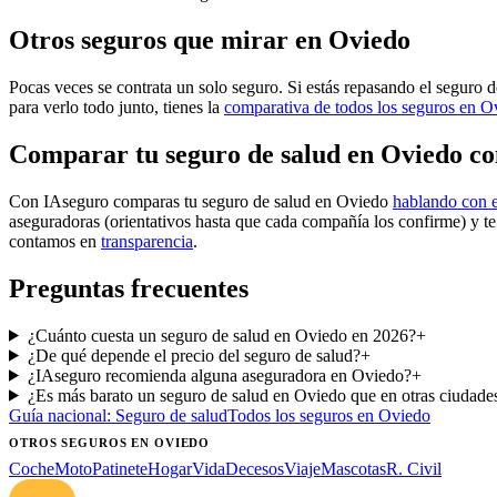
Otros seguros que mirar en Oviedo
Pocas veces se contrata un solo seguro. Si estás repasando el seguro d
para verlo todo junto, tienes la
comparativa de todos los seguros en O
Comparar tu seguro de salud en Oviedo c
Con IAseguro comparas tu seguro de salud en Oviedo
hablando con e
aseguradoras (orientativos hasta que cada compañía los confirme) y t
contamos en
transparencia
.
Preguntas frecuentes
¿Cuánto cuesta un seguro de salud en Oviedo en 2026?
+
¿De qué depende el precio del seguro de salud?
+
¿IAseguro recomienda alguna aseguradora en Oviedo?
+
¿Es más barato un seguro de salud en Oviedo que en otras ciudade
Guía nacional:
Seguro de salud
Todos los seguros
en Oviedo
OTROS SEGUROS
EN OVIEDO
Coche
Moto
Patinete
Hogar
Vida
Decesos
Viaje
Mascotas
R. Civil