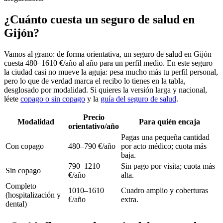
¿Cuánto cuesta un seguro de salud en
Gijón?
Vamos al grano: de forma orientativa, un seguro de salud en Gijón
cuesta 480–1610 €/año al año para un perfil medio. En este seguro
la ciudad casi no mueve la aguja: pesa mucho más tu perfil personal,
pero lo que de verdad marca el recibo lo tienes en la tabla,
desglosado por modalidad. Si quieres la versión larga y nacional,
léete
copago o sin copago
y la
guía del seguro de salud
.
Precio
Modalidad
Para quién encaja
orientativo/año
Pagas una pequeña cantidad
Con copago
480–790 €/año
por acto médico; cuota más
baja.
790–1210
Sin pago por visita; cuota más
Sin copago
€/año
alta.
Completo
1010–1610
Cuadro amplio y coberturas
(hospitalización y
€/año
extra.
dental)