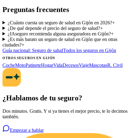
Preguntas frecuentes
¿Cuánto cuesta un seguro de salud en Gijón en 2026?
+
¿De qué depende el precio del seguro de salud?
+
¿IAseguro recomienda alguna aseguradora en Gijón?
+
¿Es más barato un seguro de salud en Gijón que en otras
ciudades?
+
Guía nacional:
Seguro de salud
Todos los seguros
en Gijón
OTROS SEGUROS
EN GIJÓN
Coche
Moto
Patinete
Hogar
Vida
Decesos
Viaje
Mascotas
R. Civil
¿Hablamos de tu seguro?
Dos minutos. Gratis. Y si ya tienes el mejor precio, te lo decimos
también.
Empezar a hablar