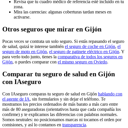
Revisa que tu cuadro médico de referencia esté incluido en tu
zona.
Mira las carencias: algunas coberturas tardan meses en
activarse.
Otros seguros que mirar en Gijón
Pocas veces se contrata un solo seguro. Si estás repasando el seguro
de salud, quizá te interese también
el seguro de coche en Gijón
,
el
seguro de moto en Gijón
,
el seguro de patinete eléctrico en Gijón
. Y
para verlo todo junto, tienes la
comparativa de todos los seguros en
Gijón
, o puedes comparar con
el mismo seguro en Oviedo
.
Comparar tu seguro de salud en Gijón
con IAseguro
Con IAseguro comparas tu seguro de salud en Gijón
hablando con
el agente de IA
, sin formularios y sin dejar el teléfono. Te
mostramos los precios ordenados de más barato a más caro entre
más de 80 aseguradoras (orientativos hasta que cada compañía los
confirme) y te explicamos las diferencias con palabras normales.
Somos neutrales: no posicionamos marcas ni tocamos el orden por
comisiones, y así lo contamos en
transparencia
.