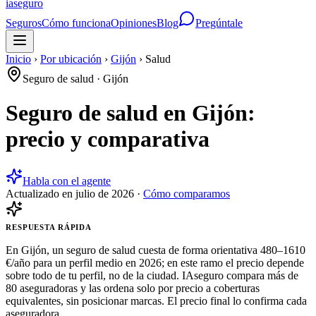
ia
seguro
Seguros
Cómo funciona
Opiniones
Blog
Pregúntale
Inicio
›
Por ubicación
›
Gijón
›
Salud
Seguro de salud
·
Gijón
Seguro de salud en Gijón:
precio y comparativa
Habla con el agente
Actualizado en
julio de 2026
·
Cómo comparamos
RESPUESTA RÁPIDA
En Gijón, un seguro de salud cuesta de forma orientativa 480–1610
€/año para un perfil medio en 2026; en este ramo el precio depende
sobre todo de tu perfil, no de la ciudad. IAseguro compara más de
80 aseguradoras y las ordena solo por precio a coberturas
equivalentes, sin posicionar marcas. El precio final lo confirma cada
aseguradora.