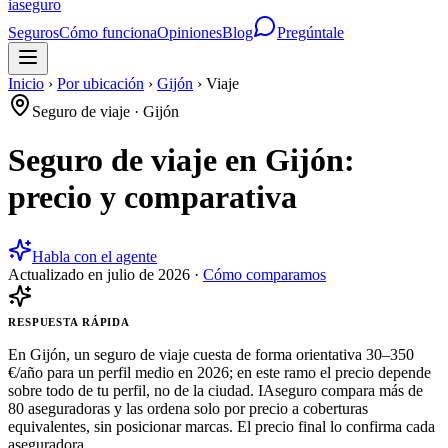
ia
seguro
Seguros
Cómo funciona
Opiniones
Blog
Pregúntale
Inicio
›
Por ubicación
›
Gijón
›
Viaje
Seguro de viaje
·
Gijón
Seguro de viaje en Gijón:
precio y comparativa
Habla con el agente
Actualizado en
julio de 2026
·
Cómo comparamos
RESPUESTA RÁPIDA
En Gijón, un seguro de viaje cuesta de forma orientativa 30–350
€/año para un perfil medio en 2026; en este ramo el precio depende
sobre todo de tu perfil, no de la ciudad. IAseguro compara más de
80 aseguradoras y las ordena solo por precio a coberturas
equivalentes, sin posicionar marcas. El precio final lo confirma cada
aseguradora.