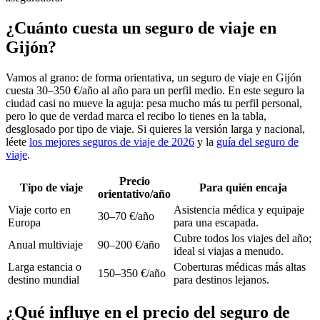
¿Cuánto cuesta un seguro de viaje en
Gijón?
Vamos al grano: de forma orientativa, un seguro de viaje en Gijón
cuesta 30–350 €/año al año para un perfil medio. En este seguro la
ciudad casi no mueve la aguja: pesa mucho más tu perfil personal,
pero lo que de verdad marca el recibo lo tienes en la tabla,
desglosado por tipo de viaje. Si quieres la versión larga y nacional,
léete
los mejores seguros de viaje de 2026
y la
guía del seguro de
viaje
.
Precio
Tipo de viaje
Para quién encaja
orientativo/año
Viaje corto en
Asistencia médica y equipaje
30–70 €/año
Europa
para una escapada.
Cubre todos los viajes del año;
Anual multiviaje
90–200 €/año
ideal si viajas a menudo.
Larga estancia o
Coberturas médicas más altas
150–350 €/año
destino mundial
para destinos lejanos.
¿Qué influye en el precio del seguro de