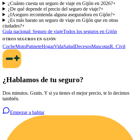
¿Cuánto cuesta un seguro de viaje en Gijón en 2026?
+
¿De qué depende el precio del seguro de viaje?
+
¿IAseguro recomienda alguna aseguradora en Gijón?
+
¿Es más barato un seguro de viaje en Gijón que en otras
ciudades?
+
Guía nacional:
Seguro de viaje
Todos los seguros
en Gijón
OTROS SEGUROS
EN GIJÓN
Coche
Moto
Patinete
Hogar
Vida
Salud
Decesos
Mascotas
R. Civil
¿Hablamos de tu seguro?
Dos minutos. Gratis. Y si ya tienes el mejor precio, te lo decimos
también.
Empezar a hablar