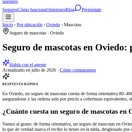
ia
seguro
Seguros
Cómo funciona
Opiniones
Blog
Pregúntale
Inicio
›
Por ubicación
›
Oviedo
›
Mascotas
Seguro de mascotas
·
Oviedo
Seguro de mascotas en Oviedo: 
Habla con el agente
Actualizado en
julio de 2026
·
Cómo comparamos
RESPUESTA RÁPIDA
En Oviedo, un seguro de mascotas cuesta de forma orientativa 80–400 
aseguradoras y las ordena solo por precio a coberturas equivalentes, s
¿Cuánto cuesta un seguro de mascotas en 
Vamos al grano: de forma orientativa, un seguro de mascotas en Ovied
lo que de verdad marca el recibo lo tienes en la tabla, desglosado por c