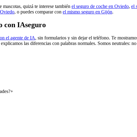
de mascotas, quizá te interese también
el seguro de coche en Oviedo
,
el
n Oviedo
, o puedes comparar con
el mismo seguro en Gijón
.
o con IAseguro
on el agente de IA
, sin formularios y sin dejar el teléfono. Te mostra
e explicamos las diferencias con palabras normales. Somos neutrales: no
dades?
+