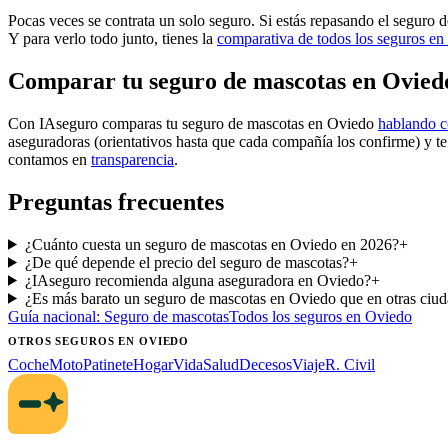
Pocas veces se contrata un solo seguro. Si estás repasando el seguro 
Y para verlo todo junto, tienes la
comparativa de todos los seguros e
Comparar tu seguro de mascotas en Ovied
Con IAseguro comparas tu seguro de mascotas en Oviedo
hablando c
aseguradoras (orientativos hasta que cada compañía los confirme) y t
contamos en
transparencia
.
Preguntas frecuentes
¿Cuánto cuesta un seguro de mascotas en Oviedo en 2026?
+
¿De qué depende el precio del seguro de mascotas?
+
¿IAseguro recomienda alguna aseguradora en Oviedo?
+
¿Es más barato un seguro de mascotas en Oviedo que en otras ciu
Guía nacional:
Seguro de mascotas
Todos los seguros
en Oviedo
OTROS SEGUROS
EN OVIEDO
Coche
Moto
Patinete
Hogar
Vida
Salud
Decesos
Viaje
R. Civil