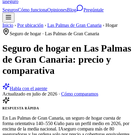
ia
seguro
Seguros
Cómo funciona
Opiniones
Blog
Pregúntale
Inicio
›
Por ubicación
›
Las Palmas de Gran Canaria
›
Hogar
Seguro de hogar
·
Las Palmas de Gran Canaria
Seguro de hogar en Las Palmas
de Gran Canaria: precio y
comparativa
Habla con el agente
Actualizado en
julio de 2026
·
Cómo comparamos
RESPUESTA RÁPIDA
En Las Palmas de Gran Canaria, un seguro de hogar cuesta de
forma orientativa 140–550 €/año para un perfil medio en 2026, por
encima de la media nacional. IAseguro compara más de 80
aseguradoras y las ordena solo por precio a coberturas equivalentes,