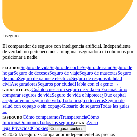
ia
seguro
El comparador de seguros con inteligencia artificial. Independiente
de verdad: no pertenecemos a ninguna aseguradora ni cobramos por
posicionar a nadie.
Seguro de vida
Seguro de coche
Seguro de salud
Seguro de
SEGUROS
hogar
Seguro de decesos
Seguro de viaje
Seguro de mascotas
Seguro
de moto
Seguro de patinete eléctrico
Seguro de responsabilidad
civil
Aseguradoras
Seguros por ciudad
Habla con el agente →
¿Cuánto cuesta un seguro de vida en España
Cómo
GUÍAS ÚTILES
comparar seguros de vida
Seguro de vida e hipoteca
¿Qué capital
asegurar en un seguro de vida
¿Todo riesgo o terceros
Seguro de
salud con copago o sin copago
Glosario de seguros
Todas las guías
→
Cómo comparamos
Transparencia
Cómo
IASEGURO
funciona
Opiniones
Todos los seguros
Aviso
LEGAL
legal
Privacidad
Cookies
Configurar cookies
©
2026
IAseguro
· Comparador independiente
Los precios