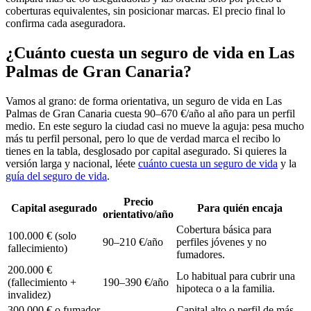
coberturas equivalentes, sin posicionar marcas. El precio final lo
confirma cada aseguradora.
¿Cuánto cuesta un seguro de vida en Las
Palmas de Gran Canaria?
Vamos al grano: de forma orientativa, un seguro de vida en Las
Palmas de Gran Canaria cuesta 90–670 €/año al año para un perfil
medio. En este seguro la ciudad casi no mueve la aguja: pesa mucho
más tu perfil personal, pero lo que de verdad marca el recibo lo
tienes en la tabla, desglosado por capital asegurado. Si quieres la
versión larga y nacional, léete
cuánto cuesta un seguro de vida
y la
guía del seguro de vida
.
Precio
Capital asegurado
Para quién encaja
orientativo/año
Cobertura básica para
100.000 € (solo
90–210 €/año
perfiles jóvenes y no
fallecimiento)
fumadores.
200.000 €
Lo habitual para cubrir una
(fallecimiento +
190–390 €/año
hipoteca o a la familia.
invalidez)
300.000 € o fumador
Capital alto o perfil de más