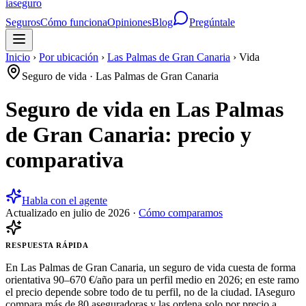
ia
seguro
Seguros
Cómo funciona
Opiniones
Blog
Pregúntale
Inicio
›
Por ubicación
›
Las Palmas de Gran Canaria
›
Vida
Seguro de vida
·
Las Palmas de Gran Canaria
Seguro de vida en Las Palmas
de Gran Canaria: precio y
comparativa
Habla con el agente
Actualizado en
julio de 2026
·
Cómo comparamos
RESPUESTA RÁPIDA
En Las Palmas de Gran Canaria, un seguro de vida cuesta de forma
orientativa 90–670 €/año para un perfil medio en 2026; en este ramo
el precio depende sobre todo de tu perfil, no de la ciudad. IAseguro
compara más de 80 aseguradoras y las ordena solo por precio a