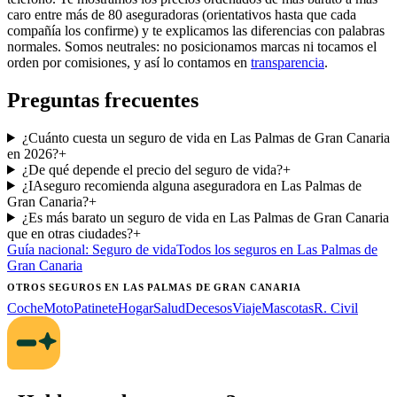
caro entre más de 80 aseguradoras (orientativos hasta que cada
compañía los confirme) y te explicamos las diferencias con palabras
normales. Somos neutrales: no posicionamos marcas ni tocamos el
orden por comisiones, y así lo contamos en
transparencia
.
Preguntas frecuentes
¿Cuánto cuesta un seguro de vida en Las Palmas de Gran Canaria
en 2026?
+
¿De qué depende el precio del seguro de vida?
+
¿IAseguro recomienda alguna aseguradora en Las Palmas de
Gran Canaria?
+
¿Es más barato un seguro de vida en Las Palmas de Gran Canaria
que en otras ciudades?
+
Guía nacional:
Seguro de vida
Todos los seguros
en Las Palmas de
Gran Canaria
OTROS SEGUROS
EN LAS PALMAS DE GRAN CANARIA
Coche
Moto
Patinete
Hogar
Salud
Decesos
Viaje
Mascotas
R. Civil