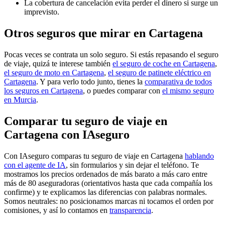
La cobertura de cancelación evita perder el dinero si surge un
imprevisto.
Otros seguros que mirar en Cartagena
Pocas veces se contrata un solo seguro. Si estás repasando el seguro
de viaje, quizá te interese también
el seguro de coche en Cartagena
,
el seguro de moto en Cartagena
,
el seguro de patinete eléctrico en
Cartagena
. Y para verlo todo junto, tienes la
comparativa de todos
los seguros en Cartagena
, o puedes comparar con
el mismo seguro
en Murcia
.
Comparar tu seguro de viaje en
Cartagena con IAseguro
Con IAseguro comparas tu seguro de viaje en Cartagena
hablando
con el agente de IA
, sin formularios y sin dejar el teléfono. Te
mostramos los precios ordenados de más barato a más caro entre
más de 80 aseguradoras (orientativos hasta que cada compañía los
confirme) y te explicamos las diferencias con palabras normales.
Somos neutrales: no posicionamos marcas ni tocamos el orden por
comisiones, y así lo contamos en
transparencia
.