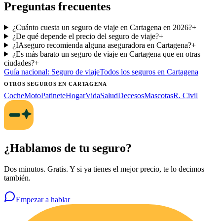
Preguntas frecuentes
¿Cuánto cuesta un seguro de viaje en Cartagena en 2026?
+
¿De qué depende el precio del seguro de viaje?
+
¿IAseguro recomienda alguna aseguradora en Cartagena?
+
¿Es más barato un seguro de viaje en Cartagena que en otras
ciudades?
+
Guía nacional:
Seguro de viaje
Todos los seguros
en Cartagena
OTROS SEGUROS
EN CARTAGENA
Coche
Moto
Patinete
Hogar
Vida
Salud
Decesos
Mascotas
R. Civil
¿Hablamos de tu seguro?
Dos minutos. Gratis. Y si ya tienes el mejor precio, te lo decimos
también.
Empezar a hablar