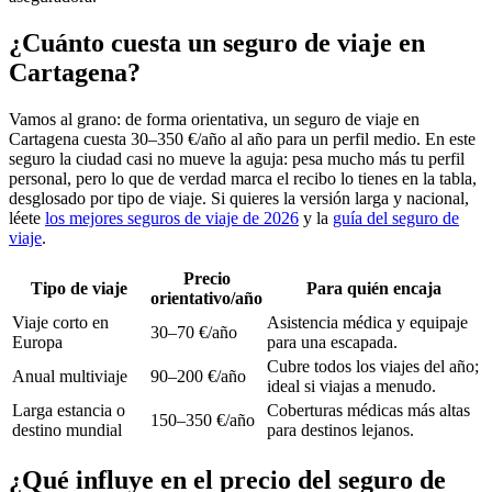
¿Cuánto cuesta un seguro de viaje en
Cartagena?
Vamos al grano: de forma orientativa, un seguro de viaje en
Cartagena cuesta 30–350 €/año al año para un perfil medio. En este
seguro la ciudad casi no mueve la aguja: pesa mucho más tu perfil
personal, pero lo que de verdad marca el recibo lo tienes en la tabla,
desglosado por tipo de viaje. Si quieres la versión larga y nacional,
léete
los mejores seguros de viaje de 2026
y la
guía del seguro de
viaje
.
Precio
Tipo de viaje
Para quién encaja
orientativo/año
Viaje corto en
Asistencia médica y equipaje
30–70 €/año
Europa
para una escapada.
Cubre todos los viajes del año;
Anual multiviaje
90–200 €/año
ideal si viajas a menudo.
Larga estancia o
Coberturas médicas más altas
150–350 €/año
destino mundial
para destinos lejanos.
¿Qué influye en el precio del seguro de