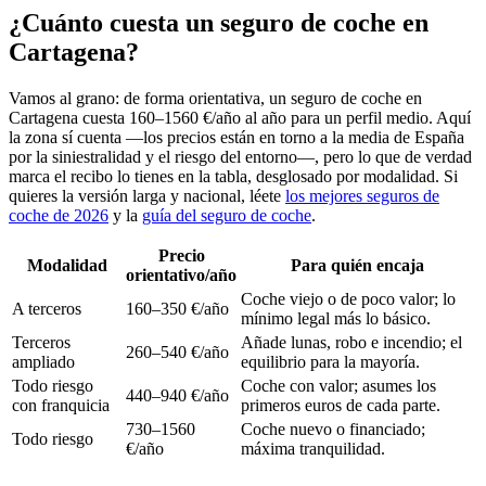
¿Cuánto cuesta un seguro de coche en
Cartagena?
Vamos al grano: de forma orientativa, un seguro de coche en
Cartagena cuesta 160–1560 €/año al año para un perfil medio. Aquí
la zona sí cuenta —los precios están en torno a la media de España
por la siniestralidad y el riesgo del entorno—, pero lo que de verdad
marca el recibo lo tienes en la tabla, desglosado por modalidad. Si
quieres la versión larga y nacional, léete
los mejores seguros de
coche de 2026
y la
guía del seguro de coche
.
Precio
Modalidad
Para quién encaja
orientativo/año
Coche viejo o de poco valor; lo
A terceros
160–350 €/año
mínimo legal más lo básico.
Terceros
Añade lunas, robo e incendio; el
260–540 €/año
ampliado
equilibrio para la mayoría.
Todo riesgo
Coche con valor; asumes los
440–940 €/año
con franquicia
primeros euros de cada parte.
730–1560
Coche nuevo o financiado;
Todo riesgo
€/año
máxima tranquilidad.