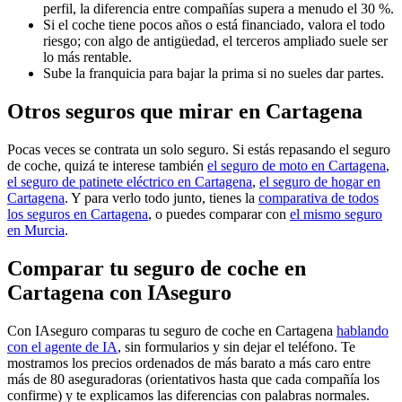
perfil, la diferencia entre compañías supera a menudo el 30 %.
Si el coche tiene pocos años o está financiado, valora el todo
riesgo; con algo de antigüedad, el terceros ampliado suele ser
lo más rentable.
Sube la franquicia para bajar la prima si no sueles dar partes.
Otros seguros que mirar en Cartagena
Pocas veces se contrata un solo seguro. Si estás repasando el seguro
de coche, quizá te interese también
el seguro de moto en Cartagena
,
el seguro de patinete eléctrico en Cartagena
,
el seguro de hogar en
Cartagena
. Y para verlo todo junto, tienes la
comparativa de todos
los seguros en Cartagena
, o puedes comparar con
el mismo seguro
en Murcia
.
Comparar tu seguro de coche en
Cartagena con IAseguro
Con IAseguro comparas tu seguro de coche en Cartagena
hablando
con el agente de IA
, sin formularios y sin dejar el teléfono. Te
mostramos los precios ordenados de más barato a más caro entre
más de 80 aseguradoras (orientativos hasta que cada compañía los
confirme) y te explicamos las diferencias con palabras normales.