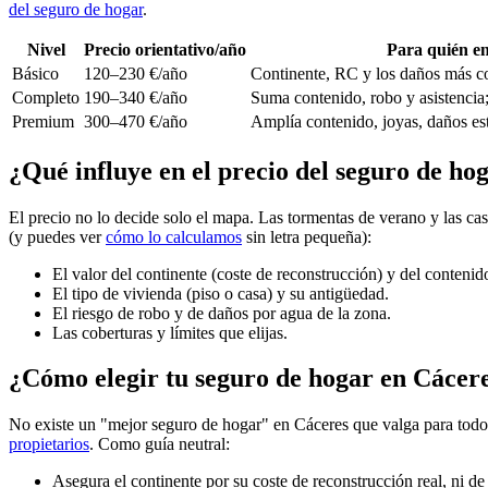
del seguro de hogar
.
Nivel
Precio orientativo/año
Para quién e
Básico
120–230 €/año
Continente, RC y los daños más c
Completo
190–340 €/año
Suma contenido, robo y asistencia;
Premium
300–470 €/año
Amplía contenido, joyas, daños esté
¿Qué influye en el precio del seguro de ho
El precio no lo decide solo el mapa. Las tormentas de verano y las ca
(y puedes ver
cómo lo calculamos
sin letra pequeña):
El valor del continente (coste de reconstrucción) y del contenid
El tipo de vivienda (piso o casa) y su antigüedad.
El riesgo de robo y de daños por agua de la zona.
Las coberturas y límites que elijas.
¿Cómo elegir tu seguro de hogar en Cácer
No existe un "mejor seguro de hogar" en Cáceres que valga para todo el
propietarios
. Como guía neutral:
Asegura el continente por su coste de reconstrucción real, ni de 