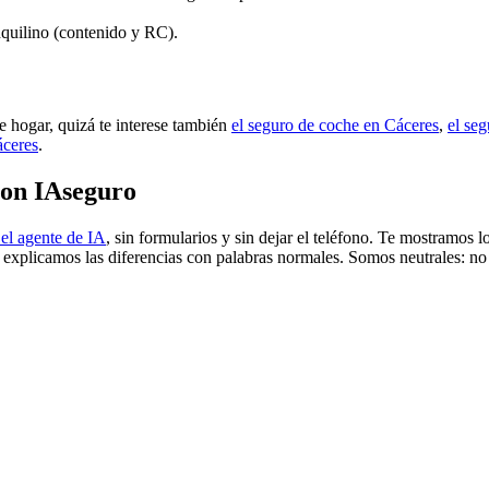
inquilino (contenido y RC).
e hogar, quizá te interese también
el seguro de coche en Cáceres
,
el se
áceres
.
con IAseguro
el agente de IA
, sin formularios y sin dejar el teléfono. Te mostramos
e explicamos las diferencias con palabras normales. Somos neutrales: no