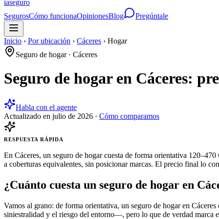
ia
seguro
Seguros
Cómo funciona
Opiniones
Blog
Pregúntale
Inicio
›
Por ubicación
›
Cáceres
›
Hogar
Seguro de hogar
·
Cáceres
Seguro de hogar en Cáceres: pr
Habla con el agente
Actualizado en
julio de 2026
·
Cómo comparamos
RESPUESTA RÁPIDA
En Cáceres, un seguro de hogar cuesta de forma orientativa 120–470 
a coberturas equivalentes, sin posicionar marcas. El precio final lo c
¿Cuánto cuesta un seguro de hogar en Các
Vamos al grano: de forma orientativa, un seguro de hogar en Cáceres 
siniestralidad y el riesgo del entorno—, pero lo que de verdad marca el 