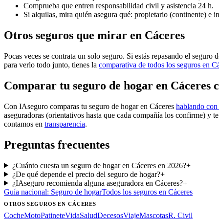
Comprueba que entren responsabilidad civil y asistencia 24 h.
Si alquilas, mira quién asegura qué: propietario (continente) e 
Otros seguros que mirar en Cáceres
Pocas veces se contrata un solo seguro. Si estás repasando el seguro d
para verlo todo junto, tienes la
comparativa de todos los seguros en C
Comparar tu seguro de hogar en Cáceres 
Con IAseguro comparas tu seguro de hogar en Cáceres
hablando con 
aseguradoras (orientativos hasta que cada compañía los confirme) y t
contamos en
transparencia
.
Preguntas frecuentes
¿Cuánto cuesta un seguro de hogar en Cáceres en 2026?
+
¿De qué depende el precio del seguro de hogar?
+
¿IAseguro recomienda alguna aseguradora en Cáceres?
+
Guía nacional:
Seguro de hogar
Todos los seguros
en Cáceres
OTROS SEGUROS
EN CÁCERES
Coche
Moto
Patinete
Vida
Salud
Decesos
Viaje
Mascotas
R. Civil