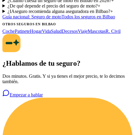
¿Cuánto cuesta un seguro de moto en Bilbao en 2026?
+
¿De qué depende el precio del seguro de moto?
+
¿IAseguro recomienda alguna aseguradora en Bilbao?
+
Guía nacional:
Seguro de moto
Todos los seguros
en Bilbao
OTROS SEGUROS
EN BILBAO
Coche
Patinete
Hogar
Vida
Salud
Decesos
Viaje
Mascotas
R. Civil
¿Hablamos de tu seguro?
Dos minutos. Gratis. Y si ya tienes el mejor precio, te lo decimos
también.
Empezar a hablar