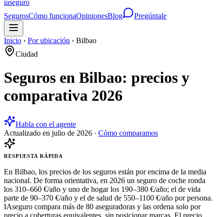
ia
seguro
Seguros
Cómo funciona
Opiniones
Blog
Pregúntale
Inicio
›
Por ubicación
›
Bilbao
Ciudad
Seguros en Bilbao: precios y
comparativa 2026
Habla con el agente
Actualizado en
julio de 2026
·
Cómo comparamos
RESPUESTA RÁPIDA
En Bilbao, los precios de los seguros están por encima de la media
nacional. De forma orientativa, en 2026 un seguro de coche ronda
los 310–660 €/año y uno de hogar los 190–380 €/año; el de vida
parte de 90–370 €/año y el de salud de 550–1100 €/año por persona.
IAseguro compara más de 80 aseguradoras y las ordena solo por
precio a coberturas equivalentes, sin posicionar marcas. El precio