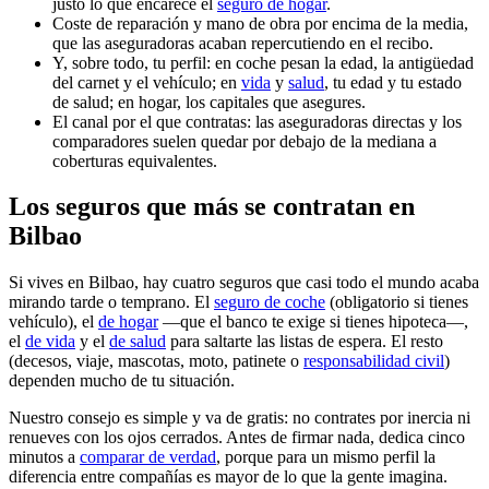
justo lo que encarece el
seguro de hogar
.
Coste de reparación y mano de obra por encima de la media,
que las aseguradoras acaban repercutiendo en el recibo.
Y, sobre todo, tu perfil: en coche pesan la edad, la antigüedad
del carnet y el vehículo; en
vida
y
salud
, tu edad y tu estado
de salud; en hogar, los capitales que asegures.
El canal por el que contratas: las aseguradoras directas y los
comparadores suelen quedar por debajo de la mediana a
coberturas equivalentes.
Los seguros que más se contratan en
Bilbao
Si vives en Bilbao, hay cuatro seguros que casi todo el mundo acaba
mirando tarde o temprano. El
seguro de coche
(obligatorio si tienes
vehículo), el
de hogar
—que el banco te exige si tienes hipoteca—,
el
de vida
y el
de salud
para saltarte las listas de espera. El resto
(decesos, viaje, mascotas, moto, patinete o
responsabilidad civil
)
dependen mucho de tu situación.
Nuestro consejo es simple y va de gratis: no contrates por inercia ni
renueves con los ojos cerrados. Antes de firmar nada, dedica cinco
minutos a
comparar de verdad
, porque para un mismo perfil la
diferencia entre compañías es mayor de lo que la gente imagina.