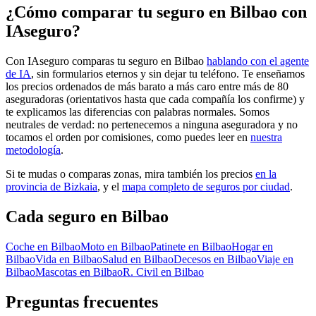
¿Cómo comparar tu seguro en Bilbao con
IAseguro?
Con IAseguro comparas tu seguro en Bilbao
hablando con el agente
de IA
, sin formularios eternos y sin dejar tu teléfono. Te enseñamos
los precios ordenados de más barato a más caro entre más de 80
aseguradoras (orientativos hasta que cada compañía los confirme) y
te explicamos las diferencias con palabras normales. Somos
neutrales de verdad: no pertenecemos a ninguna aseguradora y no
tocamos el orden por comisiones, como puedes leer en
nuestra
metodología
.
Si te mudas o comparas zonas, mira también los precios
en la
provincia de Bizkaia
, y el
mapa completo de seguros por ciudad
.
Cada seguro
en Bilbao
Coche
en Bilbao
Moto
en Bilbao
Patinete
en Bilbao
Hogar
en
Bilbao
Vida
en Bilbao
Salud
en Bilbao
Decesos
en Bilbao
Viaje
en
Bilbao
Mascotas
en Bilbao
R. Civil
en Bilbao
Preguntas frecuentes