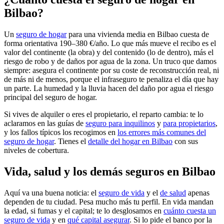
Bilbao?
Un
seguro de hogar
para una vivienda media en Bilbao cuesta de
forma orientativa 190–380 €/año. Lo que más mueve el recibo es el
valor del continente (la obra) y del contenido (lo de dentro), más el
riesgo de robo y de daños por agua de la zona. Un truco que damos
siempre: asegura el continente por su coste de reconstrucción real, ni
de más ni de menos, porque el infraseguro te penaliza el día que hay
un parte. La humedad y la lluvia hacen del daño por agua el riesgo
principal del seguro de hogar.
Si vives de alquiler o eres el propietario, el reparto cambia: te lo
aclaramos en las guías de
seguro para inquilinos
y
para propietarios
,
y los fallos típicos los recogimos en
los errores más comunes del
seguro de hogar
. Tienes el
detalle del hogar en Bilbao
con sus
niveles de cobertura.
Vida, salud y los demás seguros en Bilbao
Aquí va una buena noticia: el
seguro de vida
y el
de salud
apenas
dependen de tu ciudad. Pesa mucho más tu perfil. En vida mandan
la edad, si fumas y el capital; te lo desglosamos en
cuánto cuesta un
seguro de vida
y en
qué capital asegurar
. Si lo pide el banco por la