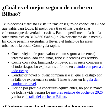
¿Cuál es el mejor seguro de coche en
Bilbao?
Te lo decimos claro: no existe un "mejor seguro de coche" en Bilbao
que valga para todos. El mejor para ti es el más barato a las
coberturas que de verdad necesitas. Para un perfil medio, la banda
orientativa está en 310–660 €/año (un 7% por encima de la media).
En coche pesan la orografía, la lluvia y el tráfico de las áreas
urbanas de la costa. Como guía rápida:
Coche viejo o de poco valor: con un seguro a terceros (o
terceros ampliado con lunas, robo e incendio) vas servido.
Coche con valor, financiado o nuevo: ahí sí suele compensar
el todo riesgo. Lo explicamos a fondo en
cuándo compensa el
todo riesgo
.
Conductor novel o joven: compara sí o sí, que el castigo por
la falta de experiencia se nota. Tienes trucos en la
guía del
conductor novel
.
Decide por precio a coberturas equivalentes, no por la marca
de toda la vida: repasa los
mejores seguros de coche de 2026
y mira el
detalle del coche en Bilbao
.
¿Cuánto cuesta el seguro de hogar en