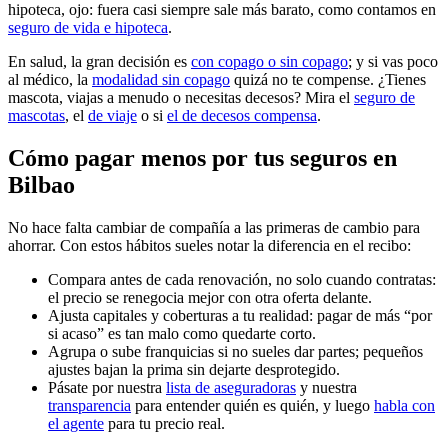
hipoteca, ojo: fuera casi siempre sale más barato, como contamos en
seguro de vida e hipoteca
.
En salud, la gran decisión es
con copago o sin copago
; y si vas poco
al médico, la
modalidad sin copago
quizá no te compense. ¿Tienes
mascota, viajas a menudo o necesitas decesos? Mira el
seguro de
mascotas
, el
de viaje
o si
el de decesos compensa
.
Cómo pagar menos por tus seguros en
Bilbao
No hace falta cambiar de compañía a las primeras de cambio para
ahorrar. Con estos hábitos sueles notar la diferencia en el recibo:
Compara antes de cada renovación, no solo cuando contratas:
el precio se renegocia mejor con otra oferta delante.
Ajusta capitales y coberturas a tu realidad: pagar de más “por
si acaso” es tan malo como quedarte corto.
Agrupa o sube franquicias si no sueles dar partes; pequeños
ajustes bajan la prima sin dejarte desprotegido.
Pásate por nuestra
lista de aseguradoras
y nuestra
transparencia
para entender quién es quién, y luego
habla con
el agente
para tu precio real.