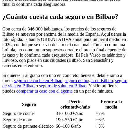
final lo confirma cada aseguradora.
¿Cuánto cuesta cada seguro en Bilbao?
Con cerca de 346.000 habitantes, los precios de los seguros de
Bilbao se mueven por encima de la media de España. Aquí tienes la
foto rápida: la banda ORIENTATIVA anual para un perfil medio en
2026, con lo que se desvía de la media nacional. Tómalo como una
brújula, no como un presupuesto cerrado: el precio final depende de
tu caso y lo confirma cada aseguradora. El País Vasco es atlántico y
lluvioso, con pisos en sus ciudades (Bilbao, San Sebastián) y
caseríos en el entorno.
Si quieres ir al grano con uno en concreto, tienes el detalle ramo a
ramo:
seguro de coche en Bilbao
,
seguro de hogar en Bilbao
,
seguro
de vida en Bilbao
o
seguro de salud en Bilbao
. Y si lo prefieres,
puedes
comparar tu caso con el agente
en un par de minutos.
Precio
Frente a la
Seguro
orientativo/año
media
Seguro de coche
310–660 €/año
+7%
Seguro de moto
190–550 €/año
+6%
Seguro de patinete eléctrico
60–160 €/año
+5%