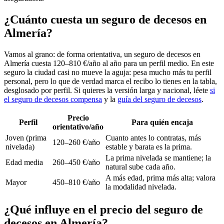
¿Cuánto cuesta un seguro de decesos en
Almería?
Vamos al grano: de forma orientativa, un seguro de decesos en
Almería cuesta 120–810 €/año al año para un perfil medio. En este
seguro la ciudad casi no mueve la aguja: pesa mucho más tu perfil
personal, pero lo que de verdad marca el recibo lo tienes en la tabla,
desglosado por perfil. Si quieres la versión larga y nacional, léete
si
el seguro de decesos compensa
y la
guía del seguro de decesos
.
Precio
Perfil
Para quién encaja
orientativo/año
Joven (prima
Cuanto antes lo contratas, más
120–260 €/año
nivelada)
estable y barata es la prima.
La prima nivelada se mantiene; la
Edad media
260–450 €/año
natural sube cada año.
A más edad, prima más alta; valora
Mayor
450–810 €/año
la modalidad nivelada.
¿Qué influye en el precio del seguro de
decesos en Almería?