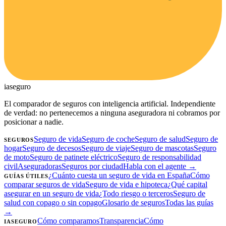
ia
seguro
El comparador de seguros con inteligencia artificial. Independiente
de verdad: no pertenecemos a ninguna aseguradora ni cobramos por
posicionar a nadie.
Seguro de vida
Seguro de coche
Seguro de salud
Seguro de
SEGUROS
hogar
Seguro de decesos
Seguro de viaje
Seguro de mascotas
Seguro
de moto
Seguro de patinete eléctrico
Seguro de responsabilidad
civil
Aseguradoras
Seguros por ciudad
Habla con el agente →
¿Cuánto cuesta un seguro de vida en España
Cómo
GUÍAS ÚTILES
comparar seguros de vida
Seguro de vida e hipoteca
¿Qué capital
asegurar en un seguro de vida
¿Todo riesgo o terceros
Seguro de
salud con copago o sin copago
Glosario de seguros
Todas las guías
→
Cómo comparamos
Transparencia
Cómo
IASEGURO