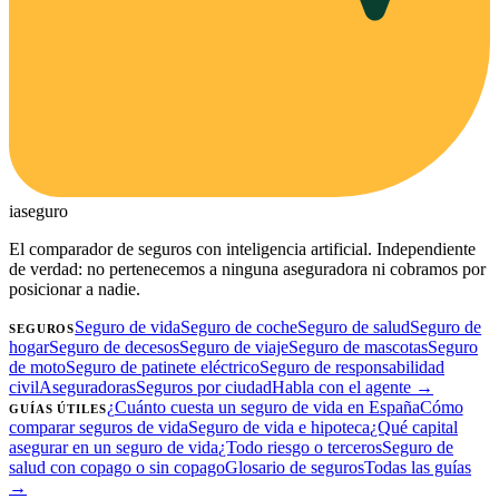
ia
seguro
El comparador de seguros con inteligencia artificial. Independiente
de verdad: no pertenecemos a ninguna aseguradora ni cobramos por
posicionar a nadie.
Seguro de vida
Seguro de coche
Seguro de salud
Seguro de
SEGUROS
hogar
Seguro de decesos
Seguro de viaje
Seguro de mascotas
Seguro
de moto
Seguro de patinete eléctrico
Seguro de responsabilidad
civil
Aseguradoras
Seguros por ciudad
Habla con el agente →
¿Cuánto cuesta un seguro de vida en España
Cómo
GUÍAS ÚTILES
comparar seguros de vida
Seguro de vida e hipoteca
¿Qué capital
asegurar en un seguro de vida
¿Todo riesgo o terceros
Seguro de
salud con copago o sin copago
Glosario de seguros
Todas las guías
→