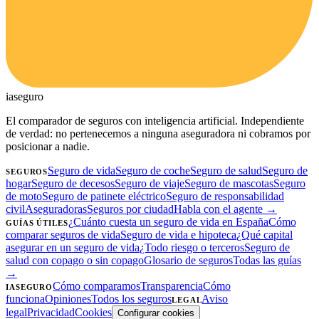
ia
seguro
El comparador de seguros con inteligencia artificial. Independiente
de verdad: no pertenecemos a ninguna aseguradora ni cobramos por
posicionar a nadie.
Seguro de vida
Seguro de coche
Seguro de salud
Seguro de
SEGUROS
hogar
Seguro de decesos
Seguro de viaje
Seguro de mascotas
Seguro
de moto
Seguro de patinete eléctrico
Seguro de responsabilidad
civil
Aseguradoras
Seguros por ciudad
Habla con el agente →
¿Cuánto cuesta un seguro de vida en España
Cómo
GUÍAS ÚTILES
comparar seguros de vida
Seguro de vida e hipoteca
¿Qué capital
asegurar en un seguro de vida
¿Todo riesgo o terceros
Seguro de
salud con copago o sin copago
Glosario de seguros
Todas las guías
→
Cómo comparamos
Transparencia
Cómo
IASEGURO
funciona
Opiniones
Todos los seguros
Aviso
LEGAL
legal
Privacidad
Cookies
Configurar cookies