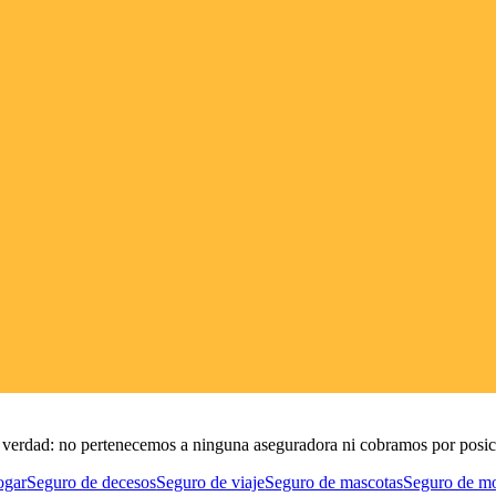
de verdad: no pertenecemos a ninguna aseguradora ni cobramos por posic
ogar
Seguro de decesos
Seguro de viaje
Seguro de mascotas
Seguro de m