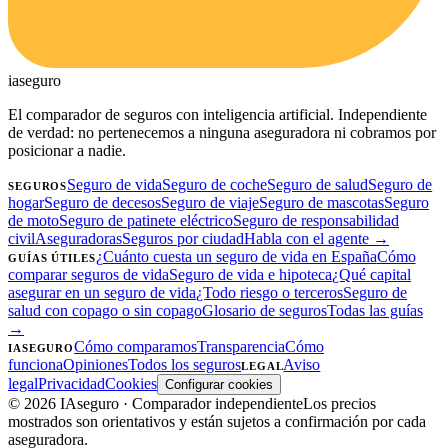
ia
seguro
El comparador de seguros con inteligencia artificial. Independiente
de verdad: no pertenecemos a ninguna aseguradora ni cobramos por
posicionar a nadie.
Seguro de vida
Seguro de coche
Seguro de salud
Seguro de
SEGUROS
hogar
Seguro de decesos
Seguro de viaje
Seguro de mascotas
Seguro
de moto
Seguro de patinete eléctrico
Seguro de responsabilidad
civil
Aseguradoras
Seguros por ciudad
Habla con el agente →
¿Cuánto cuesta un seguro de vida en España
Cómo
GUÍAS ÚTILES
comparar seguros de vida
Seguro de vida e hipoteca
¿Qué capital
asegurar en un seguro de vida
¿Todo riesgo o terceros
Seguro de
salud con copago o sin copago
Glosario de seguros
Todas las guías
→
Cómo comparamos
Transparencia
Cómo
IASEGURO
funciona
Opiniones
Todos los seguros
Aviso
LEGAL
legal
Privacidad
Cookies
Configurar cookies
©
2026
IAseguro
· Comparador independiente
Los precios
mostrados son orientativos y están sujetos a confirmación por cada
aseguradora.