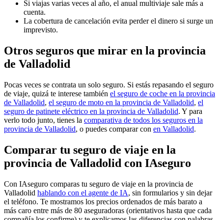
Si viajas varias veces al año, el anual multiviaje sale más a
cuenta.
La cobertura de cancelación evita perder el dinero si surge un
imprevisto.
Otros seguros que mirar en la provincia
de Valladolid
Pocas veces se contrata un solo seguro. Si estás repasando el seguro
de viaje, quizá te interese también
el seguro de coche en la provincia
de Valladolid
,
el seguro de moto en la provincia de Valladolid
,
el
seguro de patinete eléctrico en la provincia de Valladolid
. Y para
verlo todo junto, tienes la
comparativa de todos los seguros en la
provincia de Valladolid
, o puedes comparar con
en Valladolid
.
Comparar tu seguro de viaje en la
provincia de Valladolid con IAseguro
Con IAseguro comparas tu seguro de viaje en la provincia de
Valladolid
hablando con el agente de IA
, sin formularios y sin dejar
el teléfono. Te mostramos los precios ordenados de más barato a
más caro entre más de 80 aseguradoras (orientativos hasta que cada
compañía los confirme) y te explicamos las diferencias con palabras