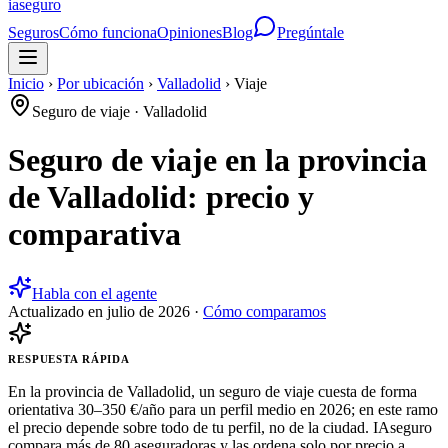
ia
seguro
Seguros
Cómo funciona
Opiniones
Blog
Pregúntale
Inicio
›
Por ubicación
›
Valladolid
›
Viaje
Seguro de viaje
·
Valladolid
Seguro de viaje en la provincia
de Valladolid: precio y
comparativa
Habla con el agente
Actualizado en
julio de 2026
·
Cómo comparamos
RESPUESTA RÁPIDA
En la provincia de Valladolid, un seguro de viaje cuesta de forma
orientativa 30–350 €/año para un perfil medio en 2026; en este ramo
el precio depende sobre todo de tu perfil, no de la ciudad. IAseguro
compara más de 80 aseguradoras y las ordena solo por precio a