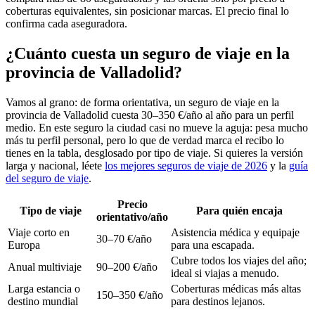
coberturas equivalentes, sin posicionar marcas. El precio final lo
confirma cada aseguradora.
¿Cuánto cuesta un seguro de viaje en la
provincia de Valladolid?
Vamos al grano: de forma orientativa, un seguro de viaje en la
provincia de Valladolid cuesta 30–350 €/año al año para un perfil
medio. En este seguro la ciudad casi no mueve la aguja: pesa mucho
más tu perfil personal, pero lo que de verdad marca el recibo lo
tienes en la tabla, desglosado por tipo de viaje. Si quieres la versión
larga y nacional, léete
los mejores seguros de viaje de 2026
y la
guía
del seguro de viaje
.
Precio
Tipo de viaje
Para quién encaja
orientativo/año
Viaje corto en
Asistencia médica y equipaje
30–70 €/año
Europa
para una escapada.
Cubre todos los viajes del año;
Anual multiviaje
90–200 €/año
ideal si viajas a menudo.
Larga estancia o
Coberturas médicas más altas
150–350 €/año
destino mundial
para destinos lejanos.