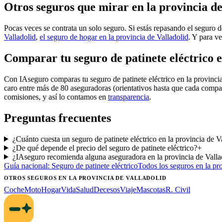
Otros seguros que mirar en la provincia de
Pocas veces se contrata un solo seguro. Si estás repasando el seguro de
Valladolid
,
el seguro de hogar en la provincia de Valladolid
. Y para ve
Comparar tu seguro de patinete eléctrico e
Con IAseguro comparas tu seguro de patinete eléctrico en la provinci
caro entre más de 80 aseguradoras (orientativos hasta que cada compa
comisiones, y así lo contamos en
transparencia
.
Preguntas frecuentes
¿Cuánto cuesta un seguro de patinete eléctrico en la provincia de 
¿De qué depende el precio del seguro de patinete eléctrico?
+
¿IAseguro recomienda alguna aseguradora en la provincia de Valla
Guía nacional:
Seguro de patinete eléctrico
Todos los seguros
en la pr
OTROS SEGUROS
EN LA PROVINCIA DE VALLADOLID
Coche
Moto
Hogar
Vida
Salud
Decesos
Viaje
Mascotas
R. Civil