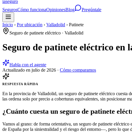
ia
seguro
Seguros
Cómo funciona
Opiniones
Blog
Pregúntale
Inicio
›
Por ubicación
›
Valladolid
›
Patinete
Seguro de patinete eléctrico
·
Valladolid
Seguro de patinete eléctrico en 
Habla con el agente
Actualizado en
julio de 2026
·
Cómo comparamos
RESPUESTA RÁPIDA
En la provincia de Valladolid, un seguro de patinete eléctrico cuest
las ordena solo por precio a coberturas equivalentes, sin posicionar m
¿Cuánto cuesta un seguro de patinete eléct
Vamos al grano: de forma orientativa, un seguro de patinete eléctrico 
de España por la siniestralidad y el riesgo del entorno—, pero lo que 