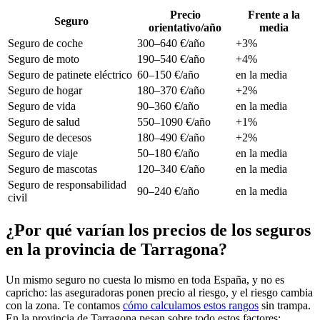
Precio
Frente a la
Seguro
orientativo/año
media
Seguro de coche
300–640 €/año
+3%
Seguro de moto
190–540 €/año
+4%
Seguro de patinete eléctrico
60–150 €/año
en la media
Seguro de hogar
180–370 €/año
+2%
Seguro de vida
90–360 €/año
en la media
Seguro de salud
550–1090 €/año
+1%
Seguro de decesos
180–490 €/año
+2%
Seguro de viaje
50–180 €/año
en la media
Seguro de mascotas
120–340 €/año
en la media
Seguro de responsabilidad
90–240 €/año
en la media
civil
¿Por qué varían los precios de los seguros
en la provincia de Tarragona?
Un mismo seguro no cuesta lo mismo en toda España, y no es
capricho: las aseguradoras ponen precio al riesgo, y el riesgo cambia
con la zona. Te contamos
cómo calculamos estos rangos
sin trampa.
En la provincia de Tarragona pesan sobre todo estos factores: