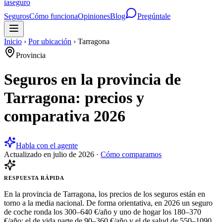
ia
seguro
Seguros
Cómo funciona
Opiniones
Blog
Pregúntale
Inicio
›
Por ubicación
›
Tarragona
Provincia
Seguros en la provincia de
Tarragona: precios y
comparativa 2026
Habla con el agente
Actualizado en
julio de 2026
·
Cómo comparamos
RESPUESTA RÁPIDA
En la provincia de Tarragona, los precios de los seguros están en
torno a la media nacional. De forma orientativa, en 2026 un seguro
de coche ronda los 300–640 €/año y uno de hogar los 180–370
€/año; el de vida parte de 90–360 €/año y el de salud de 550–1090