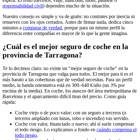
espera. El resto (decesos, viaje, mascotas, moto, patinete o
responsabilidad civil
) dependen mucho de tu situación.
Nuestro consejo es simple y va de gratis: no contrates por inercia ni
renueves con los ojos cerrados. Antes de firmar nada, dedica cinco
minutos a
comparar de verdad
, porque para un mismo perfil la
diferencia entre compañías es mayor de lo que la gente imagina.
¿Cuál es el mejor seguro de coche en la
provincia de Tarragona?
Te lo decimos claro: no existe un "mejor seguro de coche" en la
provincia de Tarragona que valga para todos. El mejor para ti es el
más barato a las coberturas que de verdad necesitas. Para un perfil
medio, la banda orientativa está en 300–640 €/año (un 3% por
encima de la media). En coche, los atascos del área metropolitana de
Barcelona y el aparcamiento difícil tiran del precio. Como guía
rápida:
Coche viejo o de poco valor: con un seguro a terceros (o
terceros ampliado con lunas, robo e incendio) vas servido.
Coche con valor, financiado o nuevo: ahí sí suele compensar
el todo riesgo. Lo explicamos a fondo en
cuándo compensa el
todo riesgo
.