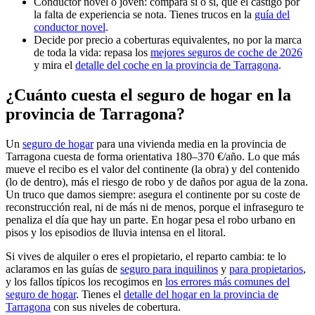
Conductor novel o joven: compara sí o sí, que el castigo por
la falta de experiencia se nota. Tienes trucos en la
guía del
conductor novel
.
Decide por precio a coberturas equivalentes, no por la marca
de toda la vida: repasa los
mejores seguros de coche de 2026
y mira el
detalle del coche en la provincia de Tarragona
.
¿Cuánto cuesta el seguro de hogar en la
provincia de Tarragona?
Un
seguro de hogar
para una vivienda media en la provincia de
Tarragona cuesta de forma orientativa 180–370 €/año. Lo que más
mueve el recibo es el valor del continente (la obra) y del contenido
(lo de dentro), más el riesgo de robo y de daños por agua de la zona.
Un truco que damos siempre: asegura el continente por su coste de
reconstrucción real, ni de más ni de menos, porque el infraseguro te
penaliza el día que hay un parte. En hogar pesa el robo urbano en
pisos y los episodios de lluvia intensa en el litoral.
Si vives de alquiler o eres el propietario, el reparto cambia: te lo
aclaramos en las guías de
seguro para inquilinos
y
para propietarios
,
y los fallos típicos los recogimos en
los errores más comunes del
seguro de hogar
. Tienes el
detalle del hogar en la provincia de
Tarragona
con sus niveles de cobertura.