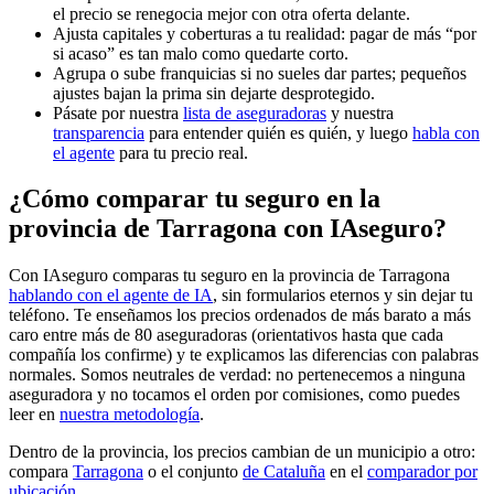
el precio se renegocia mejor con otra oferta delante.
Ajusta capitales y coberturas a tu realidad: pagar de más “por
si acaso” es tan malo como quedarte corto.
Agrupa o sube franquicias si no sueles dar partes; pequeños
ajustes bajan la prima sin dejarte desprotegido.
Pásate por nuestra
lista de aseguradoras
y nuestra
transparencia
para entender quién es quién, y luego
habla con
el agente
para tu precio real.
¿Cómo comparar tu seguro en la
provincia de Tarragona con IAseguro?
Con IAseguro comparas tu seguro en la provincia de Tarragona
hablando con el agente de IA
, sin formularios eternos y sin dejar tu
teléfono. Te enseñamos los precios ordenados de más barato a más
caro entre más de 80 aseguradoras (orientativos hasta que cada
compañía los confirme) y te explicamos las diferencias con palabras
normales. Somos neutrales de verdad: no pertenecemos a ninguna
aseguradora y no tocamos el orden por comisiones, como puedes
leer en
nuestra metodología
.
Dentro de la provincia, los precios cambian de un municipio a otro:
compara
Tarragona
o el conjunto
de Cataluña
en el
comparador por
ubicación
.