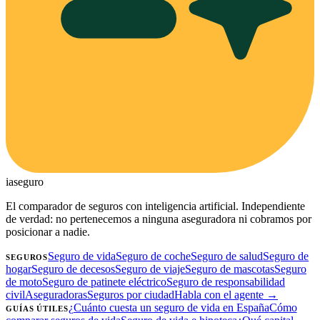
ia
seguro
El comparador de seguros con inteligencia artificial. Independiente
de verdad: no pertenecemos a ninguna aseguradora ni cobramos por
posicionar a nadie.
Seguro de vida
Seguro de coche
Seguro de salud
Seguro de
SEGUROS
hogar
Seguro de decesos
Seguro de viaje
Seguro de mascotas
Seguro
de moto
Seguro de patinete eléctrico
Seguro de responsabilidad
civil
Aseguradoras
Seguros por ciudad
Habla con el agente →
¿Cuánto cuesta un seguro de vida en España
Cómo
GUÍAS ÚTILES