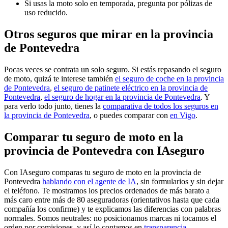
Si usas la moto solo en temporada, pregunta por pólizas de
uso reducido.
Otros seguros que mirar en la provincia
de Pontevedra
Pocas veces se contrata un solo seguro. Si estás repasando el seguro
de moto, quizá te interese también
el seguro de coche en la provincia
de Pontevedra
,
el seguro de patinete eléctrico en la provincia de
Pontevedra
,
el seguro de hogar en la provincia de Pontevedra
. Y
para verlo todo junto, tienes la
comparativa de todos los seguros en
la provincia de Pontevedra
, o puedes comparar con
en Vigo
.
Comparar tu seguro de moto en la
provincia de Pontevedra con IAseguro
Con IAseguro comparas tu seguro de moto en la provincia de
Pontevedra
hablando con el agente de IA
, sin formularios y sin dejar
el teléfono. Te mostramos los precios ordenados de más barato a
más caro entre más de 80 aseguradoras (orientativos hasta que cada
compañía los confirme) y te explicamos las diferencias con palabras
normales. Somos neutrales: no posicionamos marcas ni tocamos el
orden por comisiones, y así lo contamos en
transparencia
.