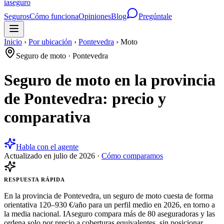
ia
seguro
Seguros
Cómo funciona
Opiniones
Blog
Pregúntale
Inicio
›
Por ubicación
›
Pontevedra
›
Moto
Seguro de moto
·
Pontevedra
Seguro de moto en la provincia
de Pontevedra: precio y
comparativa
Habla con el agente
Actualizado en
julio de 2026
·
Cómo comparamos
RESPUESTA RÁPIDA
En la provincia de Pontevedra, un seguro de moto cuesta de forma
orientativa 120–930 €/año para un perfil medio en 2026, en torno a
la media nacional. IAseguro compara más de 80 aseguradoras y las
ordena solo por precio a coberturas equivalentes, sin posicionar