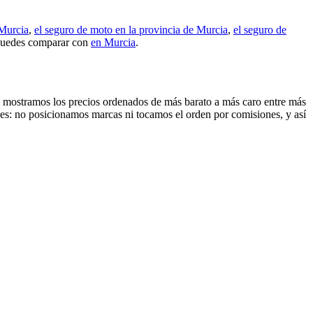
 Murcia
,
el seguro de moto en la provincia de Murcia
,
el seguro de
puedes comparar con
en Murcia
.
 Te mostramos los precios ordenados de más barato a más caro entre más
les: no posicionamos marcas ni tocamos el orden por comisiones, y así