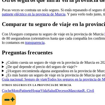
Otros seguros que mirar en la provincia d
Pocas veces se contrata un solo seguro. Si estás repasando el seguro d
patinete eléctrico en la provincia de Murcia
. Y para verlo todo junto, t
Comparar tu seguro de viaje en la provin
Con IAseguro comparas tu seguro de viaje en la provincia de Murcia
de 80 aseguradoras (orientativos hasta que cada compañía los confirm
lo contamos en
transparencia
.
Preguntas frecuentes
¿Cuánto cuesta un seguro de viaje en la provincia de Murcia en 20
¿De qué depende el precio del seguro de viaje?
+
¿IAseguro recomienda alguna aseguradora en la provincia de Murc
¿Es más barato un seguro de viaje en la provincia de Murcia que en
Guía nacional:
Seguro de viaje
Todos los seguros
en la provincia de M
OTROS SEGUROS
EN LA PROVINCIA DE MURCIA
Coche
Moto
Patinete
Hogar
Vida
Salud
Decesos
Mascotas
R. Civil