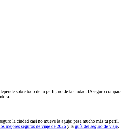
 depende sobre todo de tu perfil, no de la ciudad. IAseguro compara
adora.
seguro la ciudad casi no mueve la aguja: pesa mucho más tu perfil
los mejores seguros de viaje de 2026
y la
guía del seguro de viaje
.