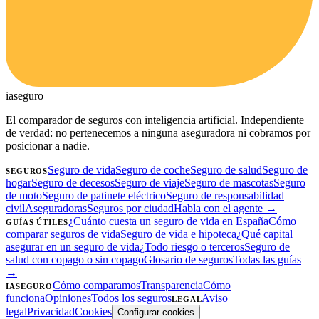
ia
seguro
El comparador de seguros con inteligencia artificial. Independiente
de verdad: no pertenecemos a ninguna aseguradora ni cobramos por
posicionar a nadie.
Seguro de vida
Seguro de coche
Seguro de salud
Seguro de
SEGUROS
hogar
Seguro de decesos
Seguro de viaje
Seguro de mascotas
Seguro
de moto
Seguro de patinete eléctrico
Seguro de responsabilidad
civil
Aseguradoras
Seguros por ciudad
Habla con el agente →
¿Cuánto cuesta un seguro de vida en España
Cómo
GUÍAS ÚTILES
comparar seguros de vida
Seguro de vida e hipoteca
¿Qué capital
asegurar en un seguro de vida
¿Todo riesgo o terceros
Seguro de
salud con copago o sin copago
Glosario de seguros
Todas las guías
→
Cómo comparamos
Transparencia
Cómo
IASEGURO
funciona
Opiniones
Todos los seguros
Aviso
LEGAL
legal
Privacidad
Cookies
Configurar cookies