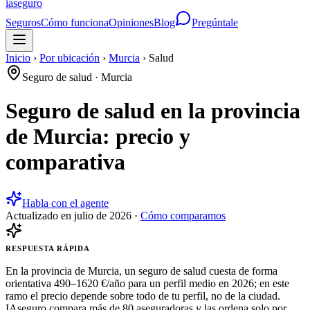
ia
seguro
Seguros
Cómo funciona
Opiniones
Blog
Pregúntale
Inicio
›
Por ubicación
›
Murcia
›
Salud
Seguro de salud
·
Murcia
Seguro de salud en la provincia
de Murcia: precio y
comparativa
Habla con el agente
Actualizado en
julio de 2026
·
Cómo comparamos
RESPUESTA RÁPIDA
En la provincia de Murcia, un seguro de salud cuesta de forma
orientativa 490–1620 €/año para un perfil medio en 2026; en este
ramo el precio depende sobre todo de tu perfil, no de la ciudad.
IAseguro compara más de 80 aseguradoras y las ordena solo por