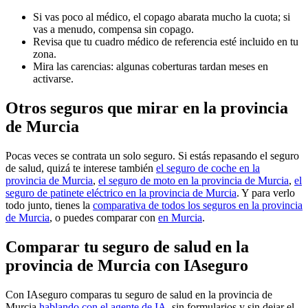
Si vas poco al médico, el copago abarata mucho la cuota; si
vas a menudo, compensa sin copago.
Revisa que tu cuadro médico de referencia esté incluido en tu
zona.
Mira las carencias: algunas coberturas tardan meses en
activarse.
Otros seguros que mirar en la provincia
de Murcia
Pocas veces se contrata un solo seguro. Si estás repasando el seguro
de salud, quizá te interese también
el seguro de coche en la
provincia de Murcia
,
el seguro de moto en la provincia de Murcia
,
el
seguro de patinete eléctrico en la provincia de Murcia
. Y para verlo
todo junto, tienes la
comparativa de todos los seguros en la provincia
de Murcia
, o puedes comparar con
en Murcia
.
Comparar tu seguro de salud en la
provincia de Murcia con IAseguro
Con IAseguro comparas tu seguro de salud en la provincia de
Murcia
hablando con el agente de IA
, sin formularios y sin dejar el