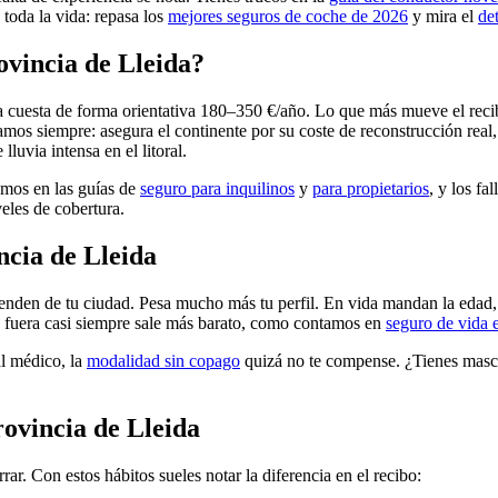
 toda la vida: repasa los
mejores seguros de coche de 2026
y mira el
de
ovincia de Lleida?
 cuesta de forma orientativa 180–350 €/año. Lo que más mueve el recibo 
mos siempre: asegura el continente por su coste de reconstrucción real, 
luvia intensa en el litoral.
ramos en las guías de
seguro para inquilinos
y
para propietarios
, y los fa
eles de cobertura.
ncia de Lleida
nden de tu ciudad. Pesa mucho más tu perfil. En vida mandan la edad, s
jo: fuera casi siempre sale más barato, como contamos en
seguro de vida 
al médico, la
modalidad sin copago
quizá no te compense. ¿Tienes masco
ovincia de Lleida
r. Con estos hábitos sueles notar la diferencia en el recibo: