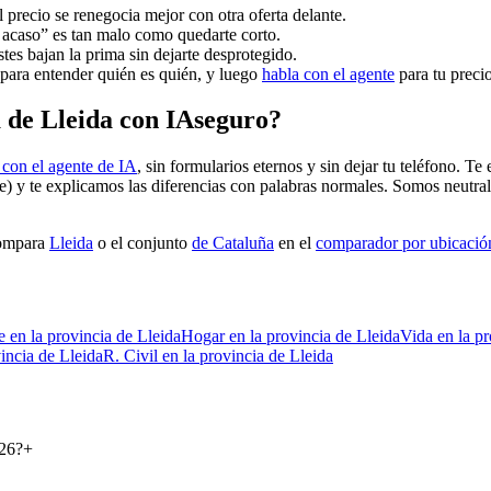
precio se renegocia mejor con otra oferta delante.
i acaso” es tan malo como quedarte corto.
tes bajan la prima sin dejarte desprotegido.
para entender quién es quién, y luego
habla con el agente
para tu precio
 de Lleida con IAseguro?
con el agente de IA
, sin formularios eternos y sin dejar tu teléfono. 
me) y te explicamos las diferencias con palabras normales. Somos neutr
compara
Lleida
o el conjunto
de Cataluña
en el
comparador por ubicació
e
en la provincia de Lleida
Hogar
en la provincia de Lleida
Vida
en la p
vincia de Lleida
R. Civil
en la provincia de Lleida
026?
+