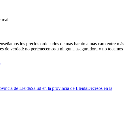
 real.
Te enseñamos los precios ordenados de más barato a más caro entre más
ales de verdad: no pertenecemos a ninguna aseguradora y no tocamos
n
.
rovincia de Lleida
Salud
en la provincia de Lleida
Decesos
en la