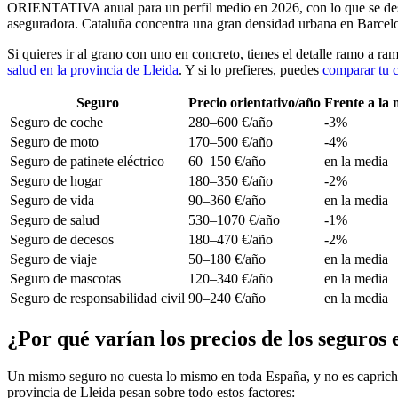
ORIENTATIVA anual para un perfil medio en 2026, con lo que se desví
aseguradora. Cataluña concentra una gran densidad urbana en Barcelon
Si quieres ir al grano con uno en concreto, tienes el detalle ramo a ra
salud en la provincia de Lleida
. Y si lo prefieres, puedes
comparar tu c
Seguro
Precio orientativo/año
Frente a la
Seguro de coche
280–600 €/año
-3%
Seguro de moto
170–500 €/año
-4%
Seguro de patinete eléctrico
60–150 €/año
en la media
Seguro de hogar
180–350 €/año
-2%
Seguro de vida
90–360 €/año
en la media
Seguro de salud
530–1070 €/año
-1%
Seguro de decesos
180–470 €/año
-2%
Seguro de viaje
50–180 €/año
en la media
Seguro de mascotas
120–340 €/año
en la media
Seguro de responsabilidad civil
90–240 €/año
en la media
¿Por qué varían los precios de los seguros 
Un mismo seguro no cuesta lo mismo en toda España, y no es capricho
provincia de Lleida pesan sobre todo estos factores: