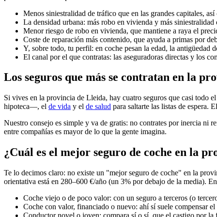
Menos siniestralidad de tráfico que en las grandes capitales, así
La densidad urbana: más robo en vivienda y más siniestralidad d
Menor riesgo de robo en vivienda, que mantiene a raya el preci
Coste de reparación más contenido, que ayuda a primas por deb
Y, sobre todo, tu perfil: en coche pesan la edad, la antigüedad d
El canal por el que contratas: las aseguradoras directas y los 
Los seguros que más se contratan en la pro
Si vives en la provincia de Lleida, hay cuatro seguros que casi todo
hipoteca—, el
de vida
y el
de salud
para saltarte las listas de espera. 
Nuestro consejo es simple y va de gratis: no contrates por inercia ni 
entre compañías es mayor de lo que la gente imagina.
¿Cuál es el mejor seguro de coche en la pr
Te lo decimos claro: no existe un "mejor seguro de coche" en la provin
orientativa está en 280–600 €/año (un 3% por debajo de la media). En 
Coche viejo o de poco valor: con un seguro a terceros (o tercer
Coche con valor, financiado o nuevo: ahí sí suele compensar e
Conductor novel o joven: compara sí o sí, que el castigo por la 