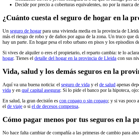
Decide por precio a coberturas equivalentes, no por la marca de
¿Cuánto cuesta el seguro de hogar en la pr
Un
seguro de hogar
para una vivienda media en la provincia de Lleida
más el riesgo de robo y de daños por agua de la zona. Un truco que da
hay un parte. En hogar pesa el robo urbano en pisos y los episodios de l
Si vives de alquiler o eres el propietario, el reparto cambia: te lo acla
hogar
. Tienes el
detalle del hogar en la provincia de Lleida
con sus niv
Vida, salud y los demás seguros en la provi
Aquí va una buena noticia: el
seguro de vida
y el
de salud
apenas depe
vida
y en
qué capital asegurar
. Si lo pide el banco por la hipoteca, o
En salud, la gran decisión es
con copago o sin copago
; y si vas poco 
el
de viaje
o si
el de decesos compensa
.
Cómo pagar menos por tus seguros en la pr
No hace falta cambiar de compañía a las primeras de cambio para ahorra