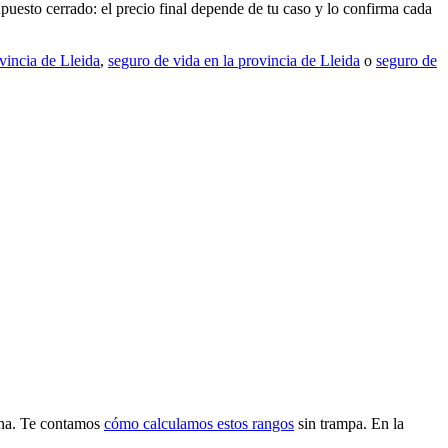
sto cerrado: el precio final depende de tu caso y lo confirma cada
vincia de Lleida
,
seguro de vida en la provincia de Lleida
o
seguro de
zona. Te contamos
cómo calculamos estos rangos
sin trampa. En la