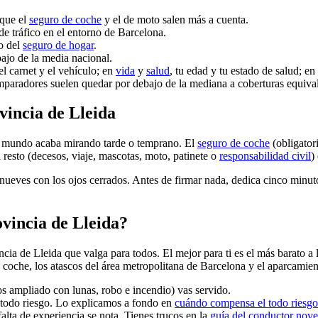
 que el
seguro de coche
y el de moto salen más a cuenta.
e tráfico en el entorno de Barcelona.
o del
seguro de hogar
.
ajo de la media nacional.
el carnet y el vehículo; en
vida
y
salud
, tu edad y tu estado de salud; en
comparadores suelen quedar por debajo de la mediana a coberturas equiva
vincia de Lleida
 el mundo acaba mirando tarde o temprano. El
seguro de coche
(obligatori
El resto (decesos, viaje, mascotas, moto, patinete o
responsabilidad civil
)
renueves con los ojos cerrados. Antes de firmar nada, dedica cinco minu
ovincia de Lleida?
cia de Lleida que valga para todos. El mejor para ti es el más barato a 
coche, los atascos del área metropolitana de Barcelona y el aparcamiento
os ampliado con lunas, robo e incendio) vas servido.
l todo riesgo. Lo explicamos a fondo en
cuándo compensa el todo riesgo
falta de experiencia se nota. Tienes trucos en la
guía del conductor nove