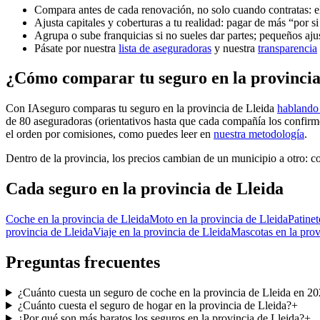
Compara antes de cada renovación, no solo cuando contratas: el 
Ajusta capitales y coberturas a tu realidad: pagar de más “por s
Agrupa o sube franquicias si no sueles dar partes; pequeños ajus
Pásate por nuestra
lista de aseguradoras
y nuestra
transparencia
¿Cómo comparar tu seguro en la provincia
Con IAseguro comparas tu seguro en la provincia de Lleida
hablando 
de 80 aseguradoras (orientativos hasta que cada compañía los confir
el orden por comisiones, como puedes leer en
nuestra metodología
.
Dentro de la provincia, los precios cambian de un municipio a otro: 
Cada seguro
en la provincia de Lleida
Coche
en la provincia de Lleida
Moto
en la provincia de Lleida
Patinet
provincia de Lleida
Viaje
en la provincia de Lleida
Mascotas
en la pro
Preguntas frecuentes
¿Cuánto cuesta un seguro de coche en la provincia de Lleida en 2
¿Cuánto cuesta el seguro de hogar en la provincia de Lleida?
+
¿Por qué son más baratos los seguros en la provincia de Lleida?
+