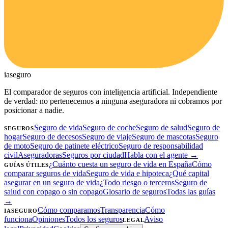
ia
seguro
El comparador de seguros con inteligencia artificial. Independiente
de verdad: no pertenecemos a ninguna aseguradora ni cobramos por
posicionar a nadie.
Seguro de vida
Seguro de coche
Seguro de salud
Seguro de
SEGUROS
hogar
Seguro de decesos
Seguro de viaje
Seguro de mascotas
Seguro
de moto
Seguro de patinete eléctrico
Seguro de responsabilidad
civil
Aseguradoras
Seguros por ciudad
Habla con el agente →
¿Cuánto cuesta un seguro de vida en España
Cómo
GUÍAS ÚTILES
comparar seguros de vida
Seguro de vida e hipoteca
¿Qué capital
asegurar en un seguro de vida
¿Todo riesgo o terceros
Seguro de
salud con copago o sin copago
Glosario de seguros
Todas las guías
→
Cómo comparamos
Transparencia
Cómo
IASEGURO
funciona
Opiniones
Todos los seguros
Aviso
LEGAL