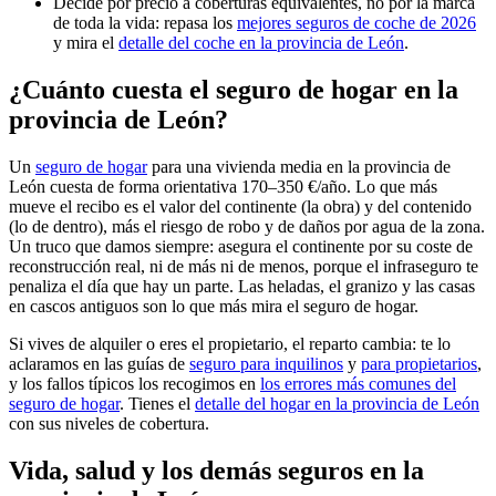
Decide por precio a coberturas equivalentes, no por la marca
de toda la vida: repasa los
mejores seguros de coche de 2026
y mira el
detalle del coche en la provincia de León
.
¿Cuánto cuesta el seguro de hogar en la
provincia de León?
Un
seguro de hogar
para una vivienda media en la provincia de
León cuesta de forma orientativa 170–350 €/año. Lo que más
mueve el recibo es el valor del continente (la obra) y del contenido
(lo de dentro), más el riesgo de robo y de daños por agua de la zona.
Un truco que damos siempre: asegura el continente por su coste de
reconstrucción real, ni de más ni de menos, porque el infraseguro te
penaliza el día que hay un parte. Las heladas, el granizo y las casas
en cascos antiguos son lo que más mira el seguro de hogar.
Si vives de alquiler o eres el propietario, el reparto cambia: te lo
aclaramos en las guías de
seguro para inquilinos
y
para propietarios
,
y los fallos típicos los recogimos en
los errores más comunes del
seguro de hogar
. Tienes el
detalle del hogar en la provincia de León
con sus niveles de cobertura.
Vida, salud y los demás seguros en la