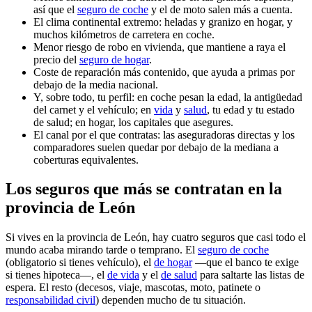
así que el
seguro de coche
y el de moto salen más a cuenta.
El clima continental extremo: heladas y granizo en hogar, y
muchos kilómetros de carretera en coche.
Menor riesgo de robo en vivienda, que mantiene a raya el
precio del
seguro de hogar
.
Coste de reparación más contenido, que ayuda a primas por
debajo de la media nacional.
Y, sobre todo, tu perfil: en coche pesan la edad, la antigüedad
del carnet y el vehículo; en
vida
y
salud
, tu edad y tu estado
de salud; en hogar, los capitales que asegures.
El canal por el que contratas: las aseguradoras directas y los
comparadores suelen quedar por debajo de la mediana a
coberturas equivalentes.
Los seguros que más se contratan en la
provincia de León
Si vives en la provincia de León, hay cuatro seguros que casi todo el
mundo acaba mirando tarde o temprano. El
seguro de coche
(obligatorio si tienes vehículo), el
de hogar
—que el banco te exige
si tienes hipoteca—, el
de vida
y el
de salud
para saltarte las listas de
espera. El resto (decesos, viaje, mascotas, moto, patinete o
responsabilidad civil
) dependen mucho de tu situación.