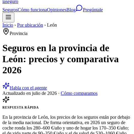
ia
seguro
Seguros
Cómo funciona
Opiniones
Blog
Pregúntale
Inicio
›
Por ubicación
›
León
Provincia
Seguros en la provincia de
León: precios y comparativa
2026
Habla con el agente
Actualizado en
julio de 2026
·
Cómo comparamos
RESPUESTA RÁPIDA
En la provincia de León, los precios de los seguros están por debajo
de la media nacional. De forma orientativa, en 2026 un seguro de
coche ronda los 280–600 €/año y uno de hogar los 170–350 €/año;
el de vida parte de 90–350 €/año y el de salud de 530–1060 €/año