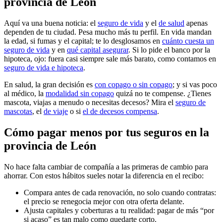
provincia de León
Aquí va una buena noticia: el
seguro de vida
y el
de salud
apenas
dependen de tu ciudad. Pesa mucho más tu perfil. En vida mandan
la edad, si fumas y el capital; te lo desglosamos en
cuánto cuesta un
seguro de vida
y en
qué capital asegurar
. Si lo pide el banco por la
hipoteca, ojo: fuera casi siempre sale más barato, como contamos en
seguro de vida e hipoteca
.
En salud, la gran decisión es
con copago o sin copago
; y si vas poco
al médico, la
modalidad sin copago
quizá no te compense. ¿Tienes
mascota, viajas a menudo o necesitas decesos? Mira el
seguro de
mascotas
, el
de viaje
o si
el de decesos compensa
.
Cómo pagar menos por tus seguros en la
provincia de León
No hace falta cambiar de compañía a las primeras de cambio para
ahorrar. Con estos hábitos sueles notar la diferencia en el recibo:
Compara antes de cada renovación, no solo cuando contratas:
el precio se renegocia mejor con otra oferta delante.
Ajusta capitales y coberturas a tu realidad: pagar de más “por
si acaso” es tan malo como quedarte corto.