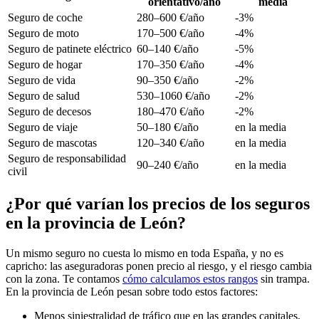
orientativo/año
media
Seguro de coche
280–600 €/año
-3%
Seguro de moto
170–500 €/año
-4%
Seguro de patinete eléctrico
60–140 €/año
-5%
Seguro de hogar
170–350 €/año
-4%
Seguro de vida
90–350 €/año
-2%
Seguro de salud
530–1060 €/año
-2%
Seguro de decesos
180–470 €/año
-2%
Seguro de viaje
50–180 €/año
en la media
Seguro de mascotas
120–340 €/año
en la media
Seguro de responsabilidad
90–240 €/año
en la media
civil
¿Por qué varían los precios de los seguros
en la provincia de León?
Un mismo seguro no cuesta lo mismo en toda España, y no es
capricho: las aseguradoras ponen precio al riesgo, y el riesgo cambia
con la zona. Te contamos
cómo calculamos estos rangos
sin trampa.
En la provincia de León pesan sobre todo estos factores:
Menos siniestralidad de tráfico que en las grandes capitales,