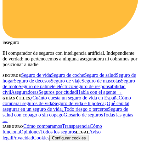
ia
seguro
El comparador de seguros con inteligencia artificial. Independiente
de verdad: no pertenecemos a ninguna aseguradora ni cobramos por
posicionar a nadie.
Seguro de vida
Seguro de coche
Seguro de salud
Seguro de
SEGUROS
hogar
Seguro de decesos
Seguro de viaje
Seguro de mascotas
Seguro
de moto
Seguro de patinete eléctrico
Seguro de responsabilidad
civil
Aseguradoras
Seguros por ciudad
Habla con el agente →
¿Cuánto cuesta un seguro de vida en España
Cómo
GUÍAS ÚTILES
comparar seguros de vida
Seguro de vida e hipoteca
¿Qué capital
asegurar en un seguro de vida
¿Todo riesgo o terceros
Seguro de
salud con copago o sin copago
Glosario de seguros
Todas las guías
→
Cómo comparamos
Transparencia
Cómo
IASEGURO
funciona
Opiniones
Todos los seguros
Aviso
LEGAL
legal
Privacidad
Cookies
Configurar cookies