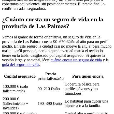
coberturas equivalentes, sin posicionar marcas. El precio final lo
confirma cada aseguradora.
¿Cuánto cuesta un seguro de vida en la
provincia de Las Palmas?
Vamos al grano: de forma orientativa, un seguro de vida en la
provincia de Las Palmas cuesta 90–670 €/año al año para un perfil
medio. En este seguro la ciudad casi no mueve la aguja: pesa mucho
más tu perfil personal, pero lo que de verdad marca el recibo lo
tienes en la tabla, desglosado por capital asegurado. Si quieres la
versión larga y nacional, léete
cuánto cuesta un seguro de vida
y la
guía del seguro de vida
.
Precio
Capital asegurado
Para quién encaja
orientativo/año
Cobertura básica para
100.000 € (solo
90–210 €/año
perfiles jóvenes y no
fallecimiento)
fumadores.
200.000 €
Lo habitual para cubrir una
(fallecimiento +
190–390 €/año
hipoteca o a la familia.
invalidez)
300.000 € o fumador
Capital alto o perfil de más