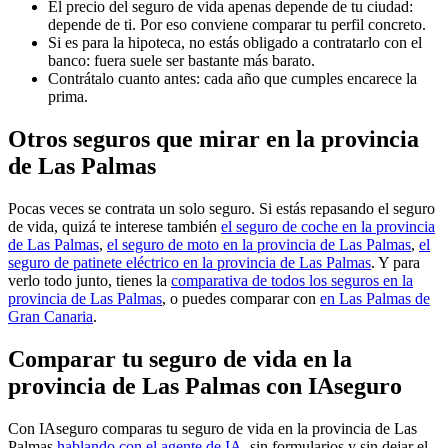
El precio del seguro de vida apenas depende de tu ciudad:
depende de ti. Por eso conviene comparar tu perfil concreto.
Si es para la hipoteca, no estás obligado a contratarlo con el
banco: fuera suele ser bastante más barato.
Contrátalo cuanto antes: cada año que cumples encarece la
prima.
Otros seguros que mirar en la provincia
de Las Palmas
Pocas veces se contrata un solo seguro. Si estás repasando el seguro
de vida, quizá te interese también
el seguro de coche en la provincia
de Las Palmas
,
el seguro de moto en la provincia de Las Palmas
,
el
seguro de patinete eléctrico en la provincia de Las Palmas
. Y para
verlo todo junto, tienes la
comparativa de todos los seguros en la
provincia de Las Palmas
, o puedes comparar con
en Las Palmas de
Gran Canaria
.
Comparar tu seguro de vida en la
provincia de Las Palmas con IAseguro
Con IAseguro comparas tu seguro de vida en la provincia de Las
Palmas
hablando con el agente de IA
, sin formularios y sin dejar el