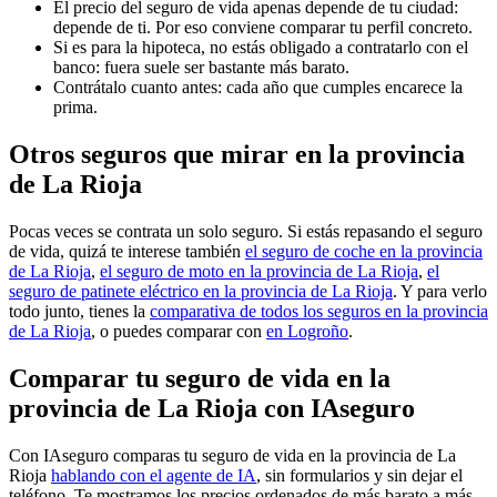
El precio del seguro de vida apenas depende de tu ciudad:
depende de ti. Por eso conviene comparar tu perfil concreto.
Si es para la hipoteca, no estás obligado a contratarlo con el
banco: fuera suele ser bastante más barato.
Contrátalo cuanto antes: cada año que cumples encarece la
prima.
Otros seguros que mirar en la provincia
de La Rioja
Pocas veces se contrata un solo seguro. Si estás repasando el seguro
de vida, quizá te interese también
el seguro de coche en la provincia
de La Rioja
,
el seguro de moto en la provincia de La Rioja
,
el
seguro de patinete eléctrico en la provincia de La Rioja
. Y para verlo
todo junto, tienes la
comparativa de todos los seguros en la provincia
de La Rioja
, o puedes comparar con
en Logroño
.
Comparar tu seguro de vida en la
provincia de La Rioja con IAseguro
Con IAseguro comparas tu seguro de vida en la provincia de La
Rioja
hablando con el agente de IA
, sin formularios y sin dejar el
teléfono. Te mostramos los precios ordenados de más barato a más