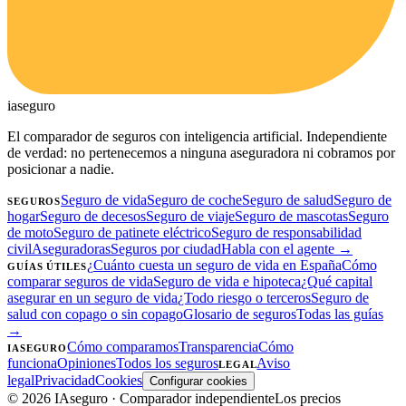
ia
seguro
El comparador de seguros con inteligencia artificial. Independiente
de verdad: no pertenecemos a ninguna aseguradora ni cobramos por
posicionar a nadie.
Seguro de vida
Seguro de coche
Seguro de salud
Seguro de
SEGUROS
hogar
Seguro de decesos
Seguro de viaje
Seguro de mascotas
Seguro
de moto
Seguro de patinete eléctrico
Seguro de responsabilidad
civil
Aseguradoras
Seguros por ciudad
Habla con el agente →
¿Cuánto cuesta un seguro de vida en España
Cómo
GUÍAS ÚTILES
comparar seguros de vida
Seguro de vida e hipoteca
¿Qué capital
asegurar en un seguro de vida
¿Todo riesgo o terceros
Seguro de
salud con copago o sin copago
Glosario de seguros
Todas las guías
→
Cómo comparamos
Transparencia
Cómo
IASEGURO
funciona
Opiniones
Todos los seguros
Aviso
LEGAL
legal
Privacidad
Cookies
Configurar cookies
©
2026
IAseguro
· Comparador independiente
Los precios