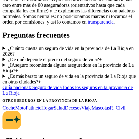
caro entre más de 80 aseguradoras (orientativos hasta que cada
compañía los confirme) y te explicamos las diferencias con palabras
normales. Somos neutrales: no posicionamos marcas ni tocamos el
orden por comisiones, y así lo contamos en
transparencia
.
Preguntas frecuentes
¿Cuánto cuesta un seguro de vida en la provincia de La Rioja en
2026?
+
¿De qué depende el precio del seguro de vida?
+
¿IAseguro recomienda alguna aseguradora en la provincia de La
Rioja?
+
¿Es más barato un seguro de vida en la provincia de La Rioja que
en otras ciudades?
+
Guía nacional:
Seguro de vida
Todos los seguros
en la provincia de
La Rioja
OTROS SEGUROS
EN LA PROVINCIA DE LA RIOJA
Coche
Moto
Patinete
Hogar
Salud
Decesos
Viaje
Mascotas
R. Civil