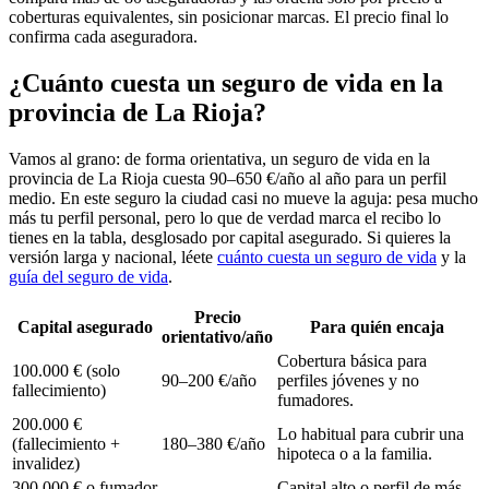
coberturas equivalentes, sin posicionar marcas. El precio final lo
confirma cada aseguradora.
¿Cuánto cuesta un seguro de vida en la
provincia de La Rioja?
Vamos al grano: de forma orientativa, un seguro de vida en la
provincia de La Rioja cuesta 90–650 €/año al año para un perfil
medio. En este seguro la ciudad casi no mueve la aguja: pesa mucho
más tu perfil personal, pero lo que de verdad marca el recibo lo
tienes en la tabla, desglosado por capital asegurado. Si quieres la
versión larga y nacional, léete
cuánto cuesta un seguro de vida
y la
guía del seguro de vida
.
Precio
Capital asegurado
Para quién encaja
orientativo/año
Cobertura básica para
100.000 € (solo
90–200 €/año
perfiles jóvenes y no
fallecimiento)
fumadores.
200.000 €
Lo habitual para cubrir una
(fallecimiento +
180–380 €/año
hipoteca o a la familia.
invalidez)
300.000 € o fumador
Capital alto o perfil de más