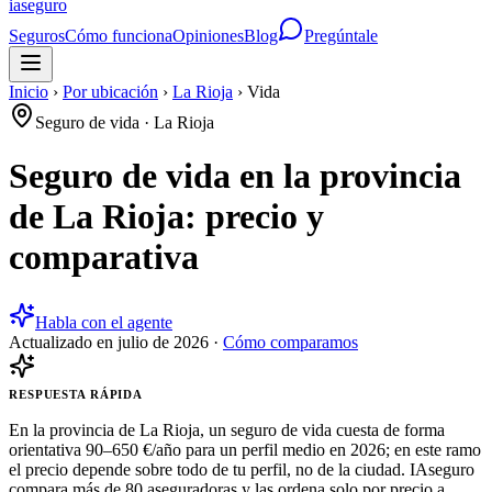
ia
seguro
Seguros
Cómo funciona
Opiniones
Blog
Pregúntale
Inicio
›
Por ubicación
›
La Rioja
›
Vida
Seguro de vida
·
La Rioja
Seguro de vida en la provincia
de La Rioja: precio y
comparativa
Habla con el agente
Actualizado en
julio de 2026
·
Cómo comparamos
RESPUESTA RÁPIDA
En la provincia de La Rioja, un seguro de vida cuesta de forma
orientativa 90–650 €/año para un perfil medio en 2026; en este ramo
el precio depende sobre todo de tu perfil, no de la ciudad. IAseguro
compara más de 80 aseguradoras y las ordena solo por precio a